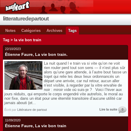
litteraturedepartout
Notes
Catégories
Archives
Tags
Tag > la vie bon train
22/10/2023
Étienne Faure, La vie bon train.
La nuit quand l e train va si vite qu’on ne voit
rien rouler perd tout son sens — il n’est plus sûr
alors qu’une gare attende, à l’autre bout fasse un
trajet qui relie les deux lieux ordonnancés un
départ une arrivée, car nul retour, aucun aller
n’est visible, à regarder par la vitre envahie de
noir : miroir vide où suis-je ? Voici l’hiver aux
jours réduits, qui emporte le corps engendré vite autrefois, le moral au
noir fixe, dans un état pour une éternité transitoire d’aucune utilité car
jamais abouti (et...
Lire la suite
0
Écrit par
Littérature de partout
11/09/2020
Étienne Faure, La vie bon train