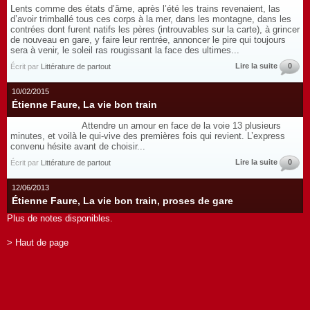
Lents comme des états d’âme, après l’été les trains revenaient, las
d’avoir trimballé tous ces corps à la mer, dans les montagne, dans les
contrées dont furent natifs les pères (introuvables sur la carte), à grincer
de nouveau en gare, y faire leur rentrée, annoncer le pire qui toujours
sera à venir, le soleil ras rougissant la face des ultimes...
Lire la suite
0
Écrit par
Littérature de partout
10/02/2015
Étienne Faure, La vie bon train
Attendre un amour en face de la voie 13 plusieurs
minutes, et voilà le qui-vive des premières fois qui revient. L’express
convenu hésite avant de choisir...
Lire la suite
0
Écrit par
Littérature de partout
12/06/2013
Étienne Faure, La vie bon train, proses de gare
Plus de notes disponibles.
> Haut de page