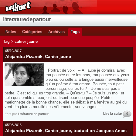
litteraturedepartout
Notes
Catégories
Archives
Tags
Tag > cahier jaune
05/10/2017
Alejandra Pizarnik, Cahier jaune
Portrait de voix – À l’aube je dormirai avec
ma poupée entre les bras, ma poupée aux yeux
bleu or, ou celle à la langue aussi merveilleuse
qu’un poème à ton ombre. Poupée, tout petit
personnage, qui es-tu ? – Je ne suis pas si
petite. C’est toi qui es trop grande. – Qu’es-tu ? – Je suis un moi, et
cela qui semble si peu, est suffisant pour une poupée. Petite
marionnette de la bonne chance, elle se débat à ma fenêtre au gré du
vent. La pluie a mouillé ses vêtements, son visage et...
Lire la suite
0
Écrit par
Littérature de partout
05/03/2015
Alejandra Pizarnik, Cahier jaune, traduction Jacques Ancet