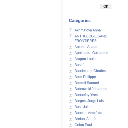
Catégories
Akhmatova Anna
ANTHOLOGIE SANS
FRONTIÈRES
Antonin Artaud
Apollinaire Guillaume
Aragon Louis
Bashô
Baudelaire, Charles
Beck Philippe
Beckett Samuel
Bobrowski Johannes
Bonnefoy Yves
Borges, Jorge Luis
Bosc Julien
Bouchet André du
Breton, André
Celan Paul