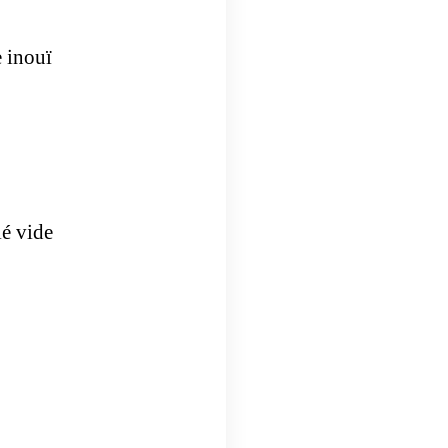
 inouï
ié vide