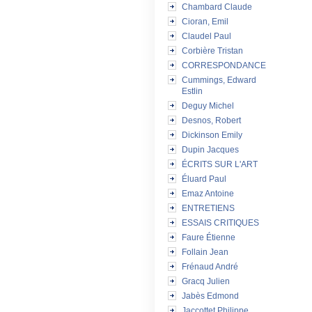
Chambard Claude
Cioran, Emil
Claudel Paul
Corbière Tristan
CORRESPONDANCE
Cummings, Edward
Estlin
Deguy Michel
Desnos, Robert
Dickinson Emily
Dupin Jacques
ÉCRITS SUR L'ART
Éluard Paul
Emaz Antoine
ENTRETIENS
ESSAIS CRITIQUES
Faure Étienne
Follain Jean
Frénaud André
Gracq Julien
Jabès Edmond
Jaccottet Philippe