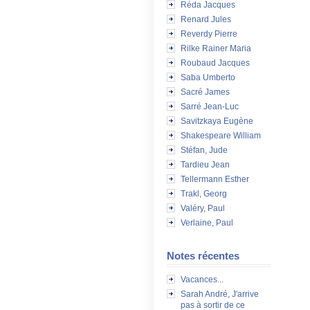
Réda Jacques
Renard Jules
Reverdy Pierre
Rilke Rainer Maria
Roubaud Jacques
Saba Umberto
Sacré James
Sarré Jean-Luc
Savitzkaya Eugène
Shakespeare William
Stéfan, Jude
Tardieu Jean
Tellermann Esther
Trakl, Georg
Valéry, Paul
Verlaine, Paul
Notes récentes
Vacances...
Sarah André, J'arrive
pas à sortir de ce