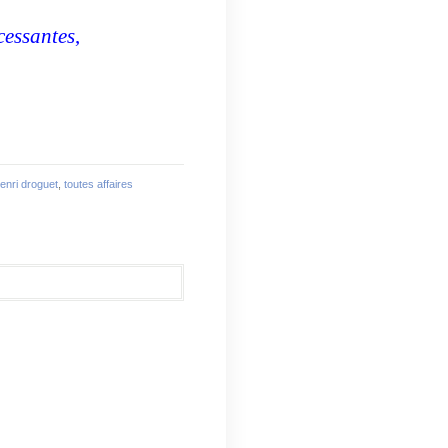
 cessantes
,
enri droguet
,
toutes affaires