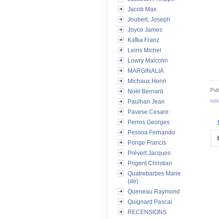
Jacob Max
Joubert, Joseph
Joyce James
Kafka Franz
Leiris Michel
Lowry Malcolm
MARGINALIA
Michaux Henri
Pub
Noël Bernard
ces
Paulhan Jean
Pavese Cesare
Perros Georges
Pessoa Fernando
Ponge Francis
Prévert Jacques
Prigent Christian
Quatrebarbes Marie
(de)
Queneau Raymond
Quignard Pascal
RECENSIONS