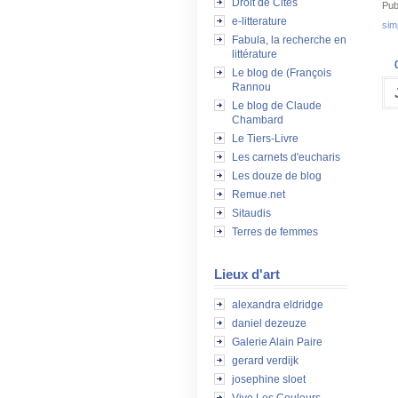
Droit de Cités
Pub
e-litterature
sim
Fabula, la recherche en
littérature
Le blog de (François
Rannou
Le blog de Claude
Chambard
Le Tiers-Livre
Les carnets d'eucharis
Les douze de blog
Remue.net
Sitaudis
Terres de femmes
Lieux d'art
alexandra eldridge
daniel dezeuze
Galerie Alain Paire
gerard verdijk
josephine sloet