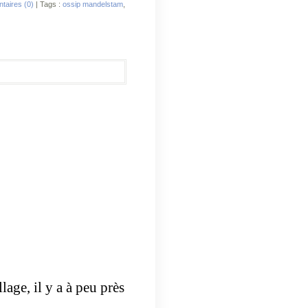
aires (0)
| Tags :
ossip mandelstam
,
age, il y a à peu près