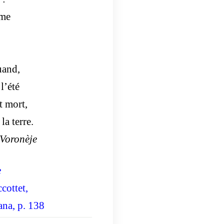
ime
uand,
l’été
t mort,
la terre.
 Voronèje
e
cottet,
ana, p. 138