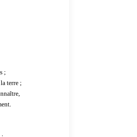
s ;
la terre ;
onnaître,
ment.
 :