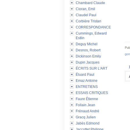
Chambard Claude
Cioran, Emil
Claudel Paul
Corbière Tristan
CORRESPONDANCE
Cummings, Edward
Estlin
Deguy Michel
Pub
Desnos, Robert
gon
Dickinson Emily
Dupin Jacques
ÉCRITS SUR L'ART
Éluard Paul
Emaz Antoine
ENTRETIENS
ESSAIS CRITIQUES
Faure Étienne
Follain Jean
Frénaud André
Gracq Julien
Jabès Edmond
Jaccottet Philippe