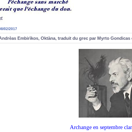
08/02/2017
Andrèas Embirìkos, Oktàna, traduit du grec par Myrto Gondicas 
Archange en septembre clamant