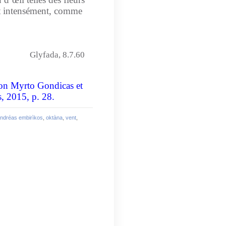
it intensément, comme
Glyfada, 8.7.60
ion Myrto Gondicas et
, 2015, p. 28.
ndréas embirìkos
,
oktàna
,
vent
,