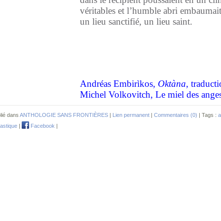
véritables et l’humble abri embauma
un lieu sanctifié, un lieu saint.
Andréas Embirìkos,
Oktàna
, traduct
Michel Volkovitch, Le miel des anges
lié dans
ANTHOLOGIE SANS FRONTIÈRES
|
Lien permanent
|
Commentaires (0)
| Tags :
a
tastique
|
Facebook
|