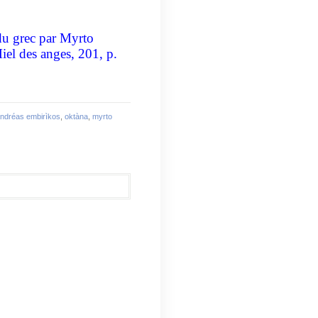
 du grec par Myrto
el des anges, 201, p.
ndréas embirìkos
,
oktàna
,
myrto