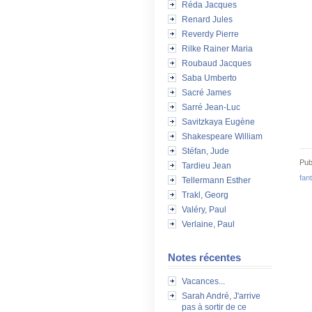
Réda Jacques
Renard Jules
Reverdy Pierre
Rilke Rainer Maria
Roubaud Jacques
Saba Umberto
Sacré James
Sarré Jean-Luc
Savitzkaya Eugène
Shakespeare William
Stéfan, Jude
Pub
Tardieu Jean
fan
Tellermann Esther
Trakl, Georg
Valéry, Paul
Verlaine, Paul
Notes récentes
Vacances...
Sarah André, J'arrive
pas à sortir de ce