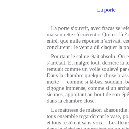
La porte
La porte s’ouvrit, avec fracas se ref
maisonnette s’écrièrent « Qui est là ?
entré, que nulle réponse n’arrivait, c
conclurent : le vent a dû claquer la po
Pourtant le calme était absolu. On e
s’arrêtait. Et malgré tout, derrière la f
remuait comme un voile soulevé par d
Dans la chambre quelque chose brassai
inerte — comme si là-bas, soudain, bat
cigogne immense, comme si un archan
siennes, apportant au bout de son épé
dans la chambre close.
La maîtresse de maison abasourdie re
tous ensemble regardèrent le vase, po
et tous restèrent sans voix... Les fleu
dans le récipient poussaient en un clin