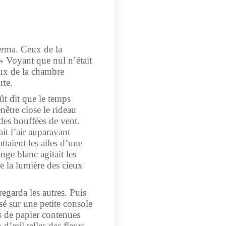
erma. Ceux de la
 » Voyant que nul n’était
eux de la chambre
rte.
ût dit que le temps
enêtre close le rideau
es bouffées de vent.
t l’air auparavant
taient les ailes d’une
ge blanc agitait les
e la lumière des cieux
garda les autres. Puis
sé sur une petite console
rs de papier contenues
 d’œil telles des fleurs