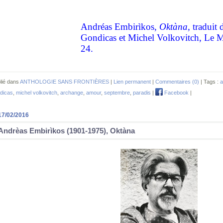
Andréas Embirìkos,
Oktàna
, traduit
Gondicas et Michel Volkovitch, Le Mi
24.
lié dans
ANTHOLOGIE SANS FRONTIÈRES
|
Lien permanent
|
Commentaires (0)
| Tags :
a
dicas
,
michel volkovitch
,
archange
,
amour
,
septembre
,
paradis
|
Facebook
|
17/02/2016
Andrèas Embirìkos (1901-1975), Oktàna