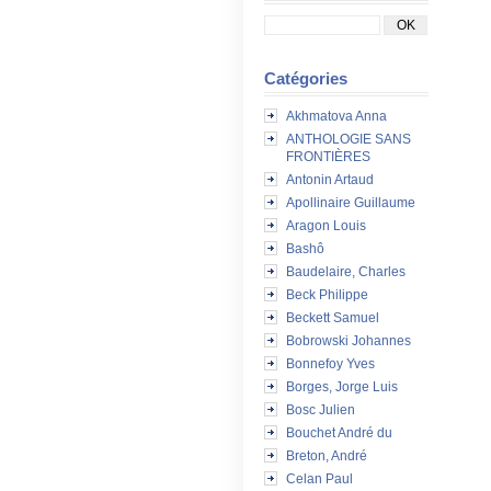
Catégories
Akhmatova Anna
ANTHOLOGIE SANS
FRONTIÈRES
Antonin Artaud
Apollinaire Guillaume
Aragon Louis
Bashô
Baudelaire, Charles
Beck Philippe
Beckett Samuel
Bobrowski Johannes
Bonnefoy Yves
Borges, Jorge Luis
Bosc Julien
Bouchet André du
Breton, André
Celan Paul