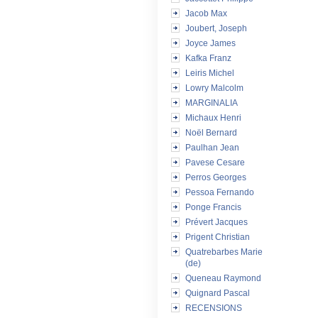
Jacob Max
Joubert, Joseph
Joyce James
Kafka Franz
Leiris Michel
Lowry Malcolm
MARGINALIA
Michaux Henri
Noël Bernard
Paulhan Jean
Pavese Cesare
Perros Georges
Pessoa Fernando
Ponge Francis
Prévert Jacques
Prigent Christian
Quatrebarbes Marie
(de)
Queneau Raymond
Quignard Pascal
RECENSIONS