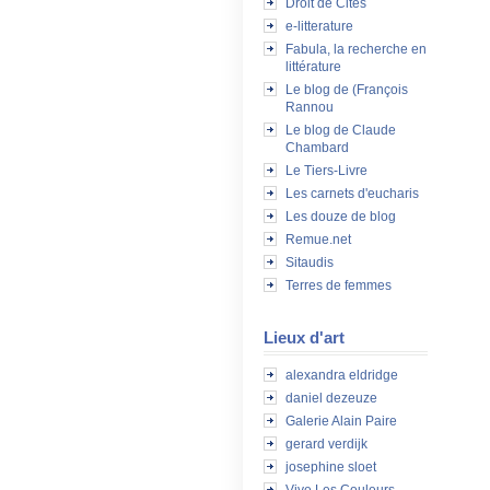
Droit de Cités
e-litterature
Fabula, la recherche en
littérature
Le blog de (François
Rannou
Le blog de Claude
Chambard
Le Tiers-Livre
Les carnets d'eucharis
Les douze de blog
Remue.net
Sitaudis
Terres de femmes
Lieux d'art
alexandra eldridge
daniel dezeuze
Galerie Alain Paire
gerard verdijk
josephine sloet