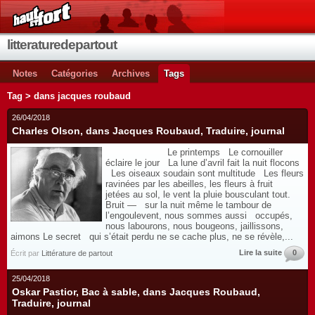
litteraturedepartout
Notes
Catégories
Archives
Tags
Tag > dans jacques roubaud
26/04/2018
Charles Olson, dans Jacques Roubaud, Traduire, journal
Le printemps Le cornouiller
éclaire le jour La lune d’avril fait la nuit flocons
Les oiseaux soudain sont multitude Les fleurs
ravinées par les abeilles, les fleurs à fruit
jetées au sol, le vent la pluie bousculant tout.
Bruit — sur la nuit même le tambour de
l’engoulevent, nous sommes aussi occupés,
nous labourons, nous bougeons, jaillissons,
aimons Le secret qui s’était perdu ne se cache plus, ne se révèle,...
Lire la suite
0
Écrit par
Littérature de partout
25/04/2018
Oskar Pastior, Bac à sable, dans Jacques Roubaud,
Traduire, journal