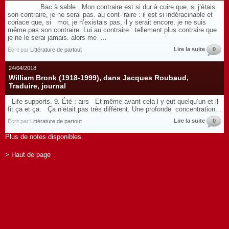
Bac à sable Mon contraire est si dur à cuire que, si j’étais
son contraire, je ne serai pas. au cont- raire : il est si indéracinable et
coriace que, si moi, je n’existais pas, il y serait encore, je ne suis
même pas son contraire. Lui au contraire : tellement plus contraire que
je ne le serai jamais. alors me ...
Lire la suite
0
Écrit par
Littérature de partout
24/04/2018
William Bronk (1918-1999), dans Jacques Roubaud,
Traduire, journal
Life supports. 9. Été : airs Et même avant cela l y eut quelqu’un et il
fit ça et ça. Ça n’était pas très différent. Une profonde concentration...
Lire la suite
0
Écrit par
Littérature de partout
Plus de notes disponibles.
> Haut de page