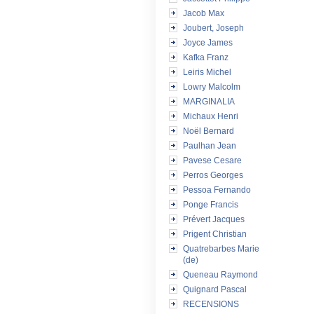
Jacob Max
Joubert, Joseph
Joyce James
Kafka Franz
Leiris Michel
Lowry Malcolm
MARGINALIA
Michaux Henri
Noël Bernard
Paulhan Jean
Pavese Cesare
Perros Georges
Pessoa Fernando
Ponge Francis
Prévert Jacques
Prigent Christian
Quatrebarbes Marie
(de)
Queneau Raymond
Quignard Pascal
RECENSIONS