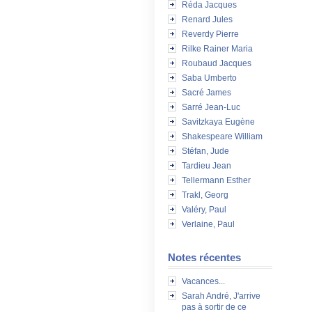
Réda Jacques
Renard Jules
Reverdy Pierre
Rilke Rainer Maria
Roubaud Jacques
Saba Umberto
Sacré James
Sarré Jean-Luc
Savitzkaya Eugène
Shakespeare William
Stéfan, Jude
Tardieu Jean
Tellermann Esther
Trakl, Georg
Valéry, Paul
Verlaine, Paul
Notes récentes
Vacances...
Sarah André, J'arrive
pas à sortir de ce