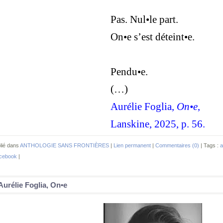
Pas. Nul•le part.
On•e s’est déteint•e.
Pendu•e.
(…)
Aurélie Foglia,
On•e
,
Lanskine, 2025, p. 56.
lié dans
ANTHOLOGIE SANS FRONTIÈRES
|
Lien permanent
|
Commentaires (0)
| Tags :
a
cebook
|
Aurélie Foglia, On•e