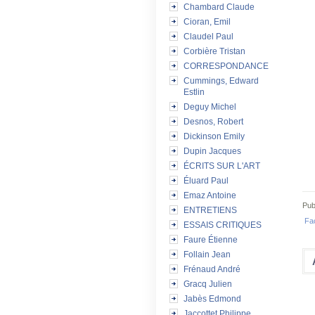
Chambard Claude
Cioran, Emil
Claudel Paul
Corbière Tristan
CORRESPONDANCE
Cummings, Edward
Estlin
Deguy Michel
Desnos, Robert
Dickinson Emily
Dupin Jacques
ÉCRITS SUR L'ART
Éluard Paul
Emaz Antoine
Pub
ENTRETIENS
Fa
ESSAIS CRITIQUES
Faure Étienne
Follain Jean
Frénaud André
Gracq Julien
Jabès Edmond
Jaccottet Philippe