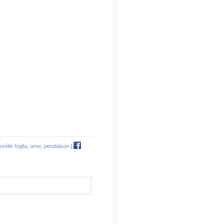
urélie foglia
,
on•e
,
pendaison
|