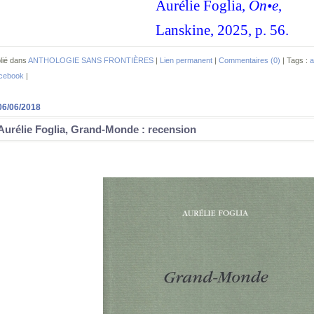
Aurélie Foglia,
On•e
,
Lanskine, 2025, p. 56.
lié dans
ANTHOLOGIE SANS FRONTIÈRES
|
Lien permanent
|
Commentaires (0)
| Tags :
a
cebook
|
06/06/2018
Aurélie Foglia, Grand-Monde : recension