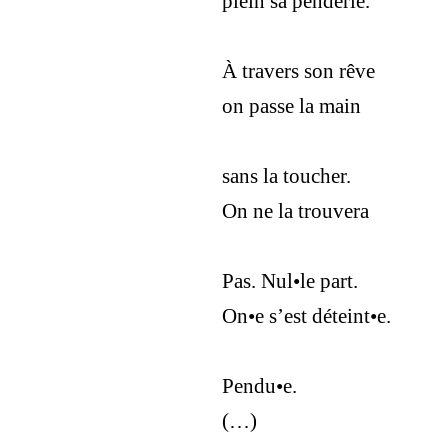
plein sa penderie.
À travers son rêve
on passe la main
sans la toucher.
On ne la trouvera
Pas. Nul•le part.
On•e s’est déteint•e.
Pendu•e.
(…)