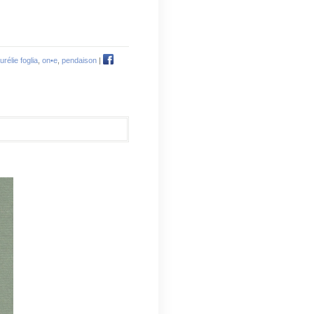
urélie foglia
,
on•e
,
pendaison
|