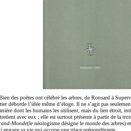
en des poètes ont célébré les arbres, de Ronsard à Supervi
tier déborde l’idée même d’éloge. Il ne s’agit pas seulement
nière dont les humains les utilisent, mais du lien étroit, int
tretient avec eux ; elle est surtout présente à partir de la tro
rand-Monde
(le néologisme désigne le monde des arbres) et, 
i engage sa vie qui occupe une place prépondérante.