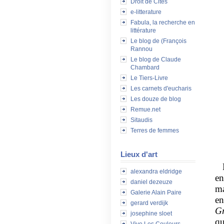
Droit de Cités
e-litterature
Fabula, la recherche en
littérature
Le blog de (François
Rannou
Le blog de Claude
Chambard
Le Tiers-Livre
Les carnets d'eucharis
Les douze de blog
Remue.net
Sitaudis
Terres de femmes
Lieux d'art
Bi
alexandra eldridge
en
daniel dezeuze
ma
Galerie Alain Paire
en
gerard verdijk
G
josephine sloet
qu