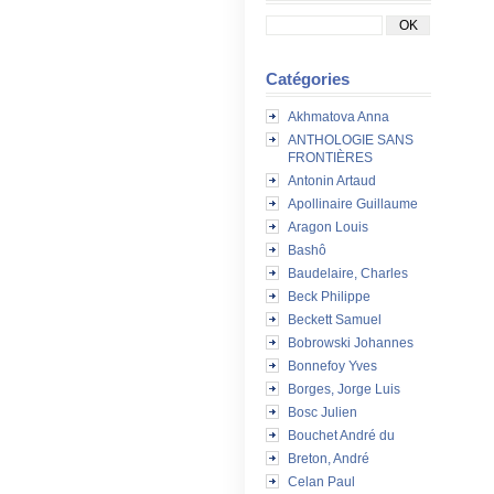
Catégories
Akhmatova Anna
ANTHOLOGIE SANS
FRONTIÈRES
Antonin Artaud
Apollinaire Guillaume
Aragon Louis
Bashô
Baudelaire, Charles
Beck Philippe
Beckett Samuel
Bobrowski Johannes
Bonnefoy Yves
Borges, Jorge Luis
Bosc Julien
Bouchet André du
Breton, André
Celan Paul