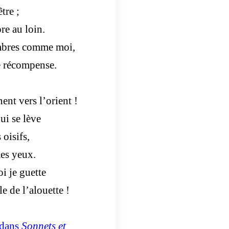
tre ;
re au loin.
ombres comme moi,
e récompense.
nt vers l’orient !
ui se lève
 oisifs,
mes yeux.
 je guette
 de l’alouette !
 dans
Sonnets et