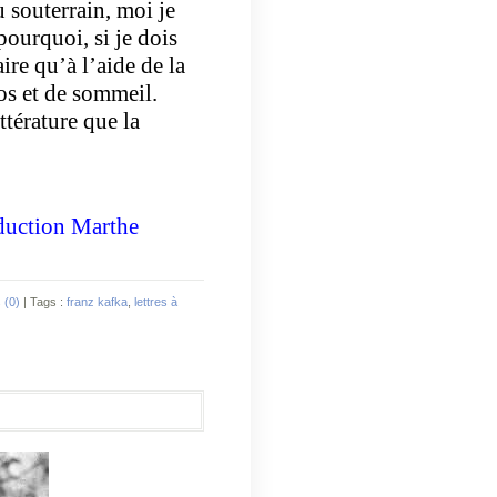
 souterrain, moi je
 pourquoi, si je dois
ire qu’à l’aide de la
pos et de sommeil.
ittérature que la
aduction Marthe
 (0)
| Tags :
franz kafka
,
lettres à