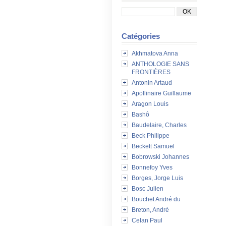
Catégories
Akhmatova Anna
ANTHOLOGIE SANS
FRONTIÈRES
Antonin Artaud
Apollinaire Guillaume
Aragon Louis
Bashô
Baudelaire, Charles
Beck Philippe
Beckett Samuel
Bobrowski Johannes
Bonnefoy Yves
Borges, Jorge Luis
Bosc Julien
Bouchet André du
Breton, André
Celan Paul