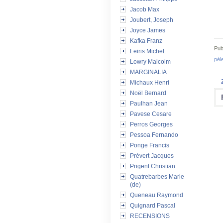
Jacob Max
Joubert, Joseph
Joyce James
Kafka Franz
Pub
Leiris Michel
pèl
Lowry Malcolm
MARGINALIA
Michaux Henri
Noël Bernard
Paulhan Jean
Pavese Cesare
Perros Georges
Pessoa Fernando
Ponge Francis
Prévert Jacques
Prigent Christian
Quatrebarbes Marie
(de)
Queneau Raymond
Quignard Pascal
RECENSIONS