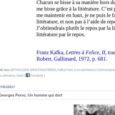
Chacun se hisse à sa manière hors du
me hisse grâce à la littérature. C’est
me maintenir en haut, je ne puis le fa
littérature, et non pas à l’aide de re
J’obtiendrais plutôt le repos par la l
littérature par le repos.
Franz Kafka,
Lettres à Felice, II
, tr
Robert, Gallimard, 1972, p. 681.
lié dans
ANTHOLOGIE SANS FRONTIÈRES
,
Kafka Franz
|
Lien permanent
|
Commentaires
ce
,
littérature
,
repos
|
Facebook
|
27/01/2017
Georges Perec, Un homme qui dort