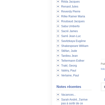
Réda Jacques
Renard Jules
Reverdy Pierre
Rilke Rainer Maria
Roubaud Jacques
Saba Umberto
Sacré James
Sarré Jean-Luc
Savitzkaya Eugène
Shakespeare William
Stéfan, Jude
Tardieu Jean
Tellermann Esther
Pub
Trakl, Georg
feli
Valéry, Paul
Verlaine, Paul
Notes récentes
Vacances...
Sarah André, J'arrive
pas à sortir de ce