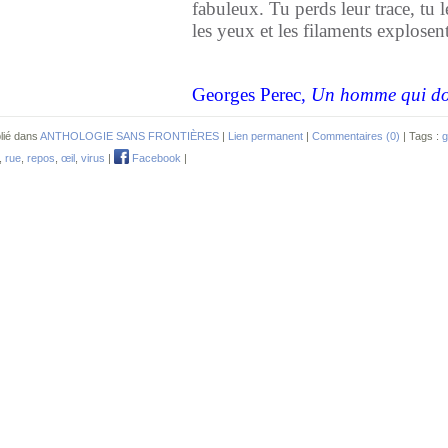
fabuleux. Tu perds leur trace, tu le
les yeux et les filaments explosent
Georges Perec,
Un homme qui do
lié dans
ANTHOLOGIE SANS FRONTIÈRES
|
Lien permanent
|
Commentaires (0)
| Tags :
g
,
rue
,
repos
,
œil
,
virus
|
Facebook
|