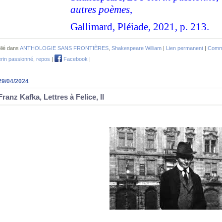
autres poèmes
,
Gallimard, Pléiade, 2021, p. 213.
lié dans
ANTHOLOGIE SANS FRONTIÈRES
,
Shakespeare William
|
Lien permanent
|
Comme
erin passionné
,
repos
|
Facebook
|
29/04/2024
Franz Kafka, Lettres à Felice, II