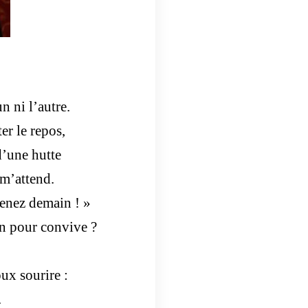
n ni l’autre.
er le repos,
’une hutte
 m’attend.
venez demain ! »
n pour convive ?
ux sourire :
.