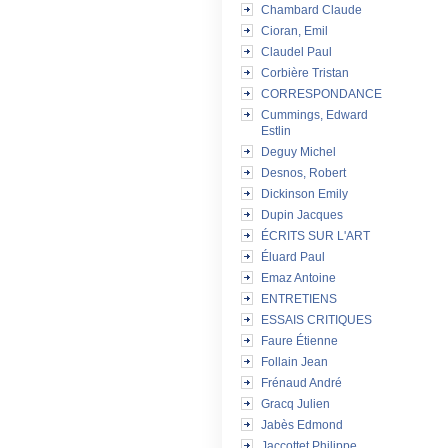
Chambard Claude
Cioran, Emil
Claudel Paul
Corbière Tristan
CORRESPONDANCE
Cummings, Edward
Estlin
Deguy Michel
Desnos, Robert
Dickinson Emily
Dupin Jacques
ÉCRITS SUR L'ART
Éluard Paul
Emaz Antoine
ENTRETIENS
ESSAIS CRITIQUES
Faure Étienne
Follain Jean
Frénaud André
Gracq Julien
Jabès Edmond
Jaccottet Philippe