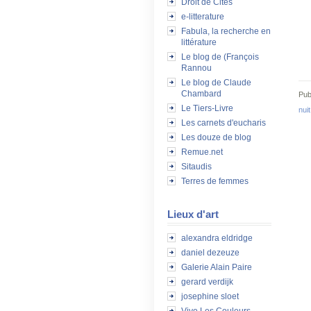
Droit de Cités
e-litterature
Fabula, la recherche en
littérature
Le blog de (François
Rannou
Le blog de Claude
Chambard
Pub
Le Tiers-Livre
nuit
Les carnets d'eucharis
Les douze de blog
Remue.net
Sitaudis
Terres de femmes
Lieux d'art
alexandra eldridge
daniel dezeuze
Galerie Alain Paire
gerard verdijk
josephine sloet