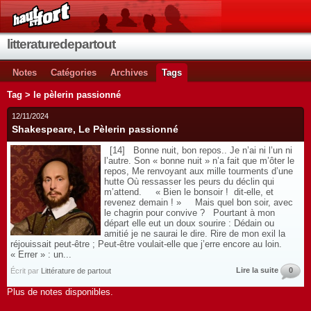
litteraturedepartout
Notes
Catégories
Archives
Tags
Tag > le pèlerin passionné
12/11/2024
Shakespeare, Le Pèlerin passionné
[14] Bonne nuit, bon repos.. Je n’ai ni l’un ni
l’autre. Son « bonne nuit » n’a fait que m’ôter le
repos, Me renvoyant aux mille tourments d’une
hutte Où ressasser les peurs du déclin qui
m’attend. « Bien le bonsoir ! dit-elle, et
revenez demain ! » Mais quel bon soir, avec
le chagrin pour convive ? Pourtant à mon
départ elle eut un doux sourire : Dédain ou
amitié je ne saurai le dire. Rire de mon exil la
réjouissait peut-être ; Peut-être voulait-elle que j’erre encore au loin.
« Errer » : un...
Lire la suite
0
Écrit par
Littérature de partout
Plus de notes disponibles.