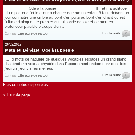
Ode à la poésie II et ma solitude
fit un pas que j'ai le cœur à chanter comme un enfant ô tous doivent un
jour connaître une ombre au bord d'un puits au bord d'un chant où est
l'ultime dialogue le premier qui fut fondé de joie et de mort en
profondeur paisible ô coups d'un...
Lire la suite
0
Écrit par
Littérature de partout
26/02/2012
Mathieu Bénézet, Ode à la poésie
[...] ô mots de naguère de quelques vocables espacés un grand blanc
dilacérait ma voix asphyxiée dans l'appartement endormi par cent fois
j'écrivis j'écrivis les mêmes...
Lire la suite
0
Écrit par
Littérature de partout
Plus de notes disponibles.
> Haut de page