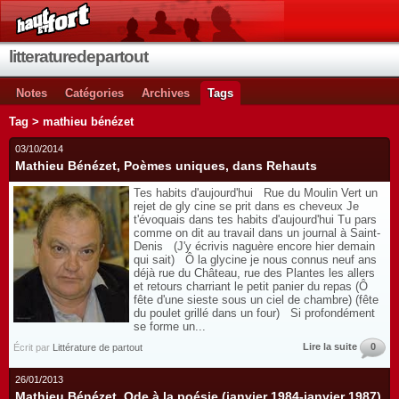
litteraturedepartout
Notes
Catégories
Archives
Tags
Tag > mathieu bénézet
03/10/2014
Mathieu Bénézet, Poèmes uniques, dans Rehauts
Tes habits d'aujourd'hui Rue du Moulin Vert un
rejet de gly cine se prit dans es cheveux Je
t'évoquais dans tes habits d'aujourd'hui Tu pars
comme on dit au travail dans un journal à Saint-
Denis (J'y écrivis naguère encore hier demain
qui sait) Ô la glycine je nous connus neuf ans
déjà rue du Château, rue des Plantes les allers
et retours charriant le petit panier du repas (Ô
fête d'une sieste sous un ciel de chambre) (fête
du poulet grillé dans un four) Si profondément
se forme un...
Lire la suite
0
Écrit par
Littérature de partout
26/01/2013
Mathieu Bénézet, Ode à la poésie (janvier 1984-janvier 1987)