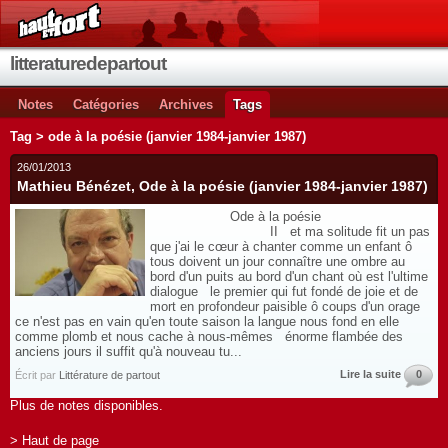
litteraturedepartout
Notes
Catégories
Archives
Tags
Tag > ode à la poésie (janvier 1984-janvier 1987)
26/01/2013
Mathieu Bénézet, Ode à la poésie (janvier 1984-janvier 1987)
Ode à la poésie
II et ma solitude fit un pas
que j'ai le cœur à chanter comme un enfant ô
tous doivent un jour connaître une ombre au
bord d'un puits au bord d'un chant où est l'ultime
dialogue le premier qui fut fondé de joie et de
mort en profondeur paisible ô coups d'un orage
ce n'est pas en vain qu'en toute saison la langue nous fond en elle
comme plomb et nous cache à nous-mêmes énorme flambée des
anciens jours il suffit qu'à nouveau tu...
Lire la suite
0
Écrit par
Littérature de partout
Plus de notes disponibles.
> Haut de page