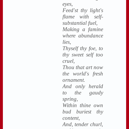
eyes,
Feed'st thy light's
flame with self-
substantial fuel,
Making a famine
where abundance
lies,
Thyself thy foe, to
thy sweet self too
cruel,
Thou that art now
the world's fresh
ornament.
And only herald
to the gaudy
spring,
Within thine own
bud buriest thy
content,
And, tender churl,