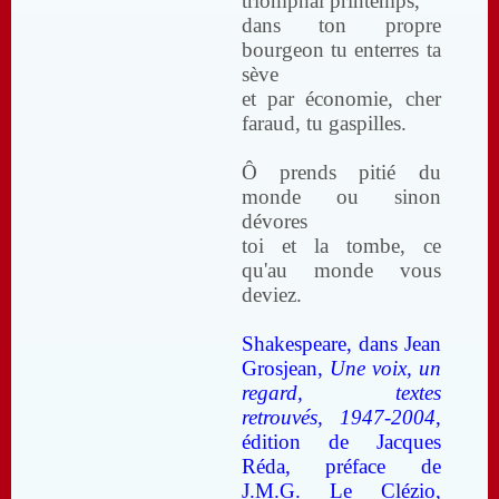
triomphal printemps,
dans ton propre
bourgeon tu enterres ta
sève
et par économie, cher
faraud, tu gaspilles.
Ô prends pitié du
monde ou sinon
dévores
toi et la tombe, ce
qu'au monde vous
deviez.
Shakespeare, dans Jean
Grosjean,
Une voix, un
regard, textes
retrouvés, 1947-2004
,
édition de Jacques
Réda, préface de
J.M.G. Le Clézio,