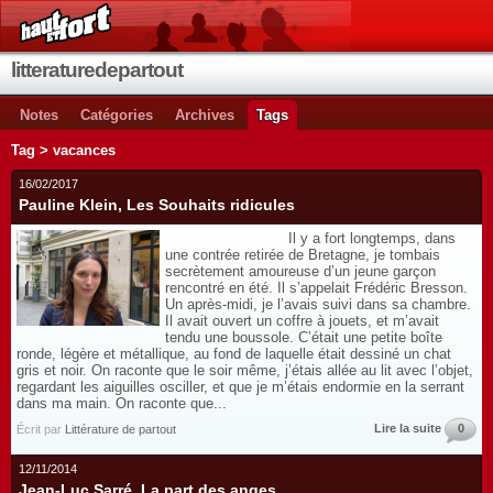
litteraturedepartout
Notes
Catégories
Archives
Tags
Tag > vacances
16/02/2017
Pauline Klein, Les Souhaits ridicules
Il y a fort longtemps, dans
une contrée retirée de Bretagne, je tombais
secrètement amoureuse d’un jeune garçon
rencontré en été. Il s’appelait Frédéric Bresson.
Un après-midi, je l’avais suivi dans sa chambre.
Il avait ouvert un coffre à jouets, et m’avait
tendu une boussole. C’était une petite boîte
ronde, légère et métallique, au fond de laquelle était dessiné un chat
gris et noir. On raconte que le soir même, j’étais allée au lit avec l’objet,
regardant les aiguilles osciller, et que je m’étais endormie en la serrant
dans ma main. On raconte que...
Lire la suite
0
Écrit par
Littérature de partout
12/11/2014
Jean-Luc Sarré, La part des anges