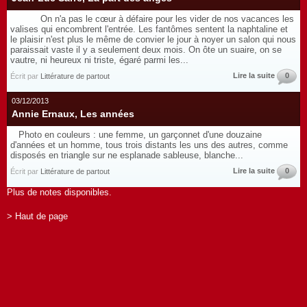
On n'a pas le cœur à défaire pour les vider de nos vacances les
valises qui encombrent l'entrée. Les fantômes sentent la naphtaline et
le plaisir n'est plus le même de convier le jour à noyer un salon qui nous
paraissait vaste il y a seulement deux mois. On ôte un suaire, on se
vautre, ni heureux ni triste, égaré parmi les...
Lire la suite
0
Écrit par
Littérature de partout
03/12/2013
Annie Ernaux, Les années
Photo en couleurs : une femme, un garçonnet d'une douzaine
d'années et un homme, tous trois distants les uns des autres, comme
disposés en triangle sur ne esplanade sableuse, blanche...
Lire la suite
0
Écrit par
Littérature de partout
Plus de notes disponibles.
> Haut de page