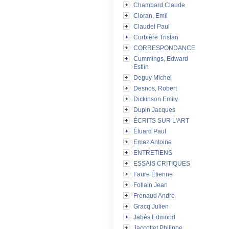
Chambard Claude
Cioran, Emil
Claudel Paul
Corbière Tristan
CORRESPONDANCE
Cummings, Edward
Estlin
Deguy Michel
Desnos, Robert
Dickinson Emily
Dupin Jacques
ÉCRITS SUR L'ART
Éluard Paul
Emaz Antoine
ENTRETIENS
ESSAIS CRITIQUES
Faure Étienne
Follain Jean
Frénaud André
Gracq Julien
Jabès Edmond
Jaccottet Philippe