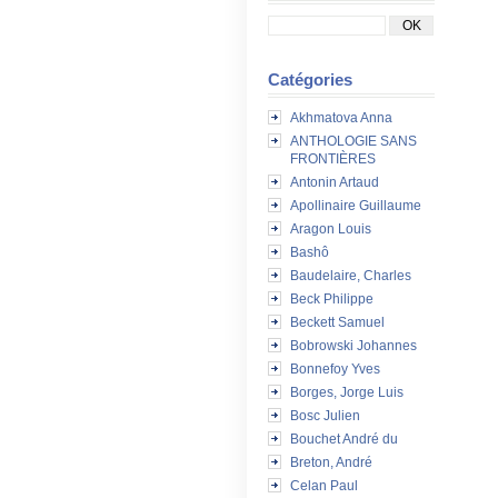
Catégories
Akhmatova Anna
ANTHOLOGIE SANS
FRONTIÈRES
Antonin Artaud
Apollinaire Guillaume
Aragon Louis
Bashô
Baudelaire, Charles
Beck Philippe
Beckett Samuel
Bobrowski Johannes
Bonnefoy Yves
Borges, Jorge Luis
Bosc Julien
Bouchet André du
Breton, André
Celan Paul