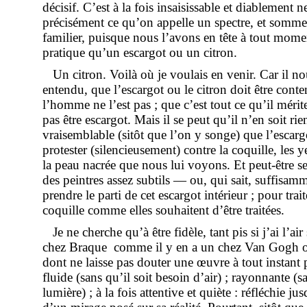
décisif. C’est à la fois insaisissable et diablement n
précisément ce qu’on appelle un spectre, et somme 
familier, puisque nous l’avons en tête à tout momen
pratique qu’un escargot ou un citron.
Un citron. Voilà où je voulais en venir. Car il n
entendu, que l’escargot ou le citron doit être conte
l’homme ne l’est pas ; que c’est tout ce qu’il mérit
pas être escargot. Mais il se peut qu’il n’en soit ri
vraisemblable (sitôt que l’on y songe) que l’escargo
protester (silencieusement) contre la coquille, les
la peau nacrée que nous lui voyons. Et peut-être se
des peintres assez subtils — ou, qui sait, suffisa
prendre le parti de cet escargot intérieur ; pour trait
coquille comme elles souhaitent d’être traitées.
Je ne cherche qu’à être fidèle, tant pis si j’ai l’air 
chez Braque ­ comme il y en a un chez Van Gogh 
dont ne laisse pas douter une œuvre à tout instant p
fluide (sans qu’il soit besoin d’air) ; rayonnante (
lumière) ; à la fois attentive et quiète : réfléchie j