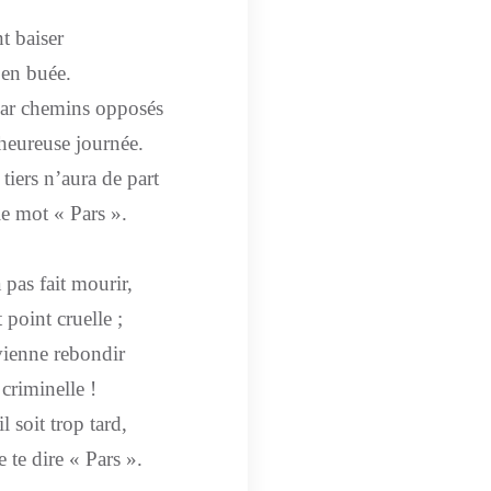
t baiser
 en buée.
 par chemins opposés
 heureuse journée.
tiers n’aura de part
le mot « Pars ».
 pas fait mourir,
 point cruelle ;
vienne rebondir
criminelle !
 soit trop tard,
e te dire « Pars ».