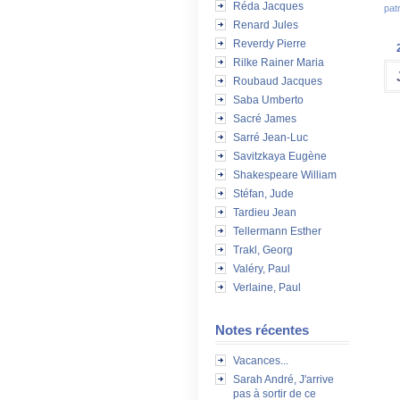
Réda Jacques
pat
Renard Jules
Reverdy Pierre
Rilke Rainer Maria
Roubaud Jacques
Saba Umberto
Sacré James
Sarré Jean-Luc
Savitzkaya Eugène
Shakespeare William
Stéfan, Jude
Tardieu Jean
Tellermann Esther
Trakl, Georg
Valéry, Paul
Verlaine, Paul
Notes récentes
Vacances...
Sarah André, J'arrive
pas à sortir de ce