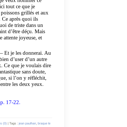
ue je veux nommer ce
ci tout ce que je
poissons grillés et aux
. Ce après quoi ils
quoi de triste dans un
aint d’être déçu. Mais
 attente joyeuse, et
— Et je les donnerai. Au
 bien d’user d’un autre
. Ce que je voulais dire
antastique sans doute,
, si l’on y réfléchit,
 entre les deux yeux.
 p. 17-22.
s (0)
| Tags :
jean paulhan
,
braque le