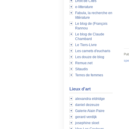
Droit de Cités
e-litterature
Fabula, la recherche en
littérature
Le blog de (François
Rannou
Le blog de Claude
Chambard
Le Tiers-Livre
Les carnets d'eucharis
Pub
Les douze de blog
spe
Remue.net
Sitaudis
Terres de femmes
Lieux d'art
alexandra eldridge
daniel dezeuze
Galerie Alain Paire
gerard verdijk
josephine sloet