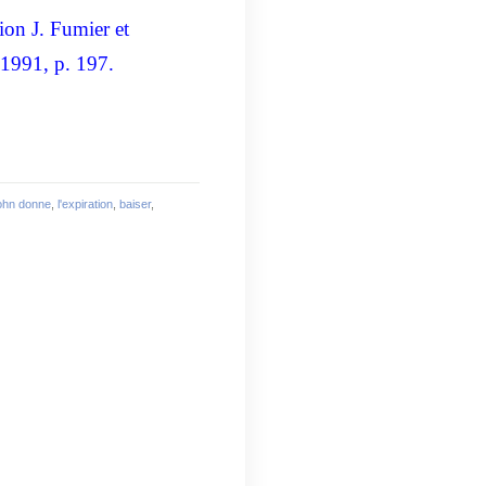
on J. Fumier et
 1991, p. 197.
ohn donne
,
l'expiration
,
baiser
,