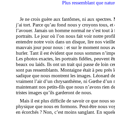
Plus ressemblant que natur
Je ne crois guère aux fantômes, ni aux spectres. 
j’ai tort. Parce qu’au fond nous y croyons tous, et q
l’avouer. Jamais un homme normal ne s’est tout à 
portraits. Le jour où l’on nous fait voir notre profi
entendre notre voix dans un disque, lire nos vieille
mauvais jour pour nous : et sur le moment nous av
hurler. Tant il est évident que nous sommes n’impo
Les photos exactes, les portraits fidèles, peuvent êt
beaux ou laids. Ils ont un trait qui passe de loin ceu
sont pas ressemblants. Montaigne était à peu près le
sadique que nous montrent les images. Léonard de
vraiment l’air d’un chrysanthème, ni Gœthe d’un me
maintenant nos petits-fils que nous n’avons rien 
tristes images qu’ils garderont de nous.
Mais il est plus difficile de savoir ce que nous so
physique que nous en formons. Peut-être nous vo
en écorchés ? Non, c’est moins sanglant. En squele