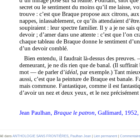
d’un mirage posé sur sa réalité. Pourtant, sitôt q
secret ou le sentiment du moins qu’il me laisse, voi
trouve : c’est que Braque propose aux citrons, aux 
nappes, inlassablement, ce qu’ils attendaient d’être
soupiraient : leur spectre familier. Il y a je ne sais 
devoir ; d’amer dans une attente : c’est que l’on cr
chaque tableau de Braque donne le sentiment d’une
d’un devoir comblé.
Bien entendu, il faudrait là-dessus des preuves. 
demeurant, je ne dis rien que de banal. (Il suffirait
mot — de parler d’
idéal
, par exemple.) Tant mieux
aussi, c’est que la peinture de Braque est banale. F
mais commune. Fantastique, comme il est fantastique
d’avoir un nez et deux yeux, et le nez précisément
Jean Paulhan,
Braque le patron
, Gallimard, 1952,
lié dans
ANTHOLOGIE SANS FRONTIÈRES
,
Paulhan Jean
|
Lien permanent
|
Commentaire