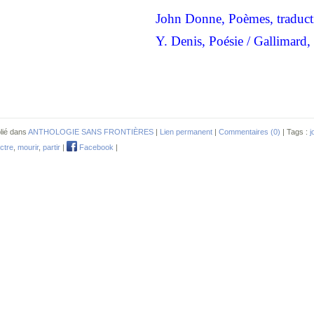
John Donne, Poèmes, traducti
Y.
Denis, Poésie / Gallimard,
lié dans
ANTHOLOGIE SANS FRONTIÈRES
|
Lien permanent
|
Commentaires (0)
| Tags :
j
ctre
,
mourir
,
partir
|
Facebook
|