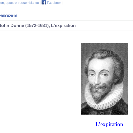
ron
,
spectre
,
ressemblance
|
Facebook
|
28/03/2016
John Donne (1572-1631), L'expiration
L’expiration