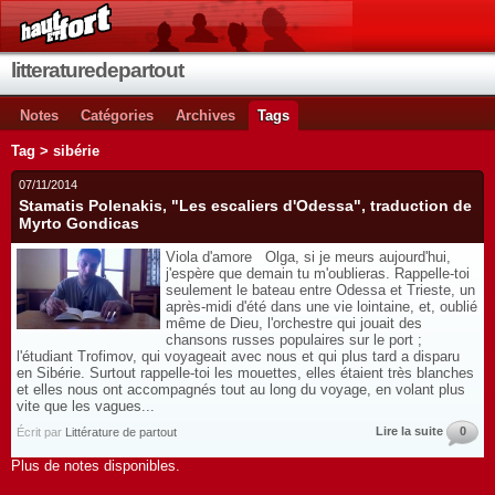
litteraturedepartout
Notes
Catégories
Archives
Tags
Tag > sibérie
07/11/2014
Stamatis Polenakis, "Les escaliers d'Odessa", traduction de
Myrto Gondicas
Viola d'amore Olga, si je meurs aujourd'hui,
j'espère que demain tu m'oublieras. Rappelle-toi
seulement le bateau entre Odessa et Trieste, un
après-midi d'été dans une vie lointaine, et, oublié
même de Dieu, l'orchestre qui jouait des
chansons russes populaires sur le port ;
l'étudiant Trofimov, qui voyageait avec nous et qui plus tard a disparu
en Sibérie. Surtout rappelle-toi les mouettes, elles étaient très blanches
et elles nous ont accompagnés tout au long du voyage, en volant plus
vite que les vagues...
Lire la suite
0
Écrit par
Littérature de partout
Plus de notes disponibles.