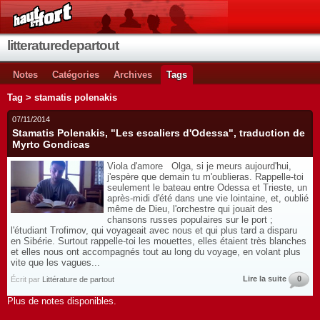
litteraturedepartout
Notes
Catégories
Archives
Tags
Tag > stamatis polenakis
07/11/2014
Stamatis Polenakis, "Les escaliers d'Odessa", traduction de
Myrto Gondicas
Viola d'amore Olga, si je meurs aujourd'hui,
j'espère que demain tu m'oublieras. Rappelle-toi
seulement le bateau entre Odessa et Trieste, un
après-midi d'été dans une vie lointaine, et, oublié
même de Dieu, l'orchestre qui jouait des
chansons russes populaires sur le port ;
l'étudiant Trofimov, qui voyageait avec nous et qui plus tard a disparu
en Sibérie. Surtout rappelle-toi les mouettes, elles étaient très blanches
et elles nous ont accompagnés tout au long du voyage, en volant plus
vite que les vagues...
Lire la suite
0
Écrit par
Littérature de partout
Plus de notes disponibles.