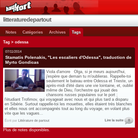
litteraturedepartout
Notes
Catégories
Archives
Tags
Tag > odessa
07/11/2014
Stamatis Polenakis, "Les escaliers d'Odessa", traduction de
Myrto Gondicas
Viola d'amore Olga, si je meurs aujourd'hui,
j'espère que demain tu m'oublieras. Rappelle-toi
seulement le bateau entre Odessa et Trieste, un
après-midi d'été dans une vie lointaine, et, oublié
même de Dieu, l'orchestre qui jouait des
chansons russes populaires sur le port ;
l'étudiant Trofimov, qui voyageait avec nous et qui plus tard a disparu
en Sibérie. Surtout rappelle-toi les mouettes, elles étaient très blanches
et elles nous ont accompagnés tout au long du voyage, en volant plus
vite que les vagues...
Lire la suite
0
Écrit par
Littérature de partout
Plus de notes disponibles.