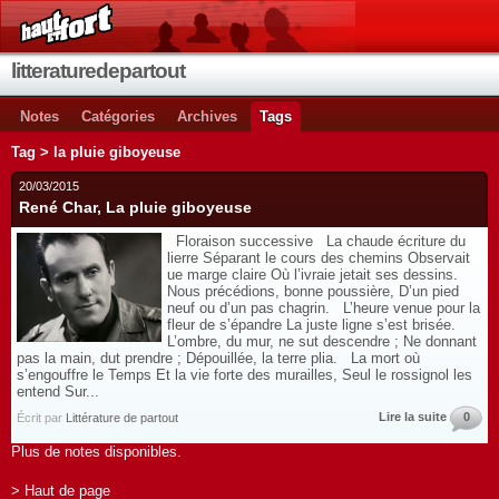
litteraturedepartout
Notes
Catégories
Archives
Tags
Tag > la pluie giboyeuse
20/03/2015
René Char, La pluie giboyeuse
Floraison successive La chaude écriture du
lierre Séparant le cours des chemins Observait
ue marge claire Où l’ivraie jetait ses dessins.
Nous précédions, bonne poussière, D’un pied
neuf ou d’un pas chagrin. L’heure venue pour la
fleur de s’épandre La juste ligne s’est brisée.
L’ombre, du mur, ne sut descendre ; Ne donnant
pas la main, dut prendre ; Dépouillée, la terre plia. La mort où
s’engouffre le Temps Et la vie forte des murailles, Seul le rossignol les
entend Sur...
Lire la suite
0
Écrit par
Littérature de partout
Plus de notes disponibles.
> Haut de page