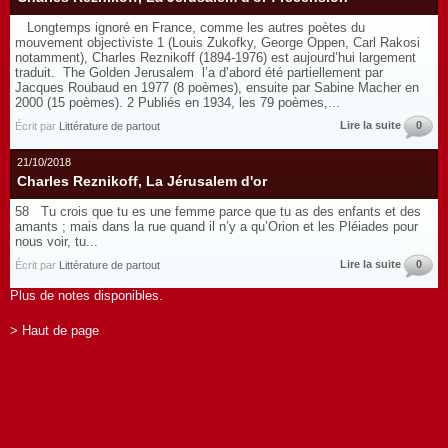
Longtemps ignoré en France, comme les autres poètes du
mouvement objectiviste 1 (Louis Zukofky, George Oppen, Carl Rakosi
notamment), Charles Reznikoff (1894-1976) est aujourd’hui largement
traduit. The Golden Jerusalem l’a d’abord été partiellement par
Jacques Roubaud en 1977 (8 poèmes), ensuite par Sabine Macher en
2000 (15 poèmes). 2 Publiés en 1934, les 79 poèmes,...
Lire la suite
0
Écrit par
Littérature de partout
21/10/2018
Charles Reznikoff, La Jérusalem d'or
58 Tu crois que tu es une femme parce que tu as des enfants et des
amants ; mais dans la rue quand il n’y a qu’Orion et les Pléiades pour
nous voir, tu...
Lire la suite
0
Écrit par
Littérature de partout
Plus de notes disponibles.
> Haut de page