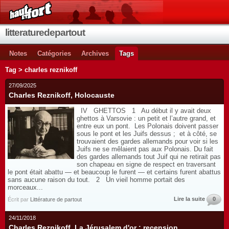
litteraturedepartout
Notes
Catégories
Archives
Tags
Tag > charles reznikoff
27/09/2025
Charles Reznikoff, Holocauste
IV GHETTOS 1 Au début il y avait deux
ghettos à Varsovie : un petit et l’autre grand, et
entre eux un pont. Les Polonais doivent passer
sous le pont et les Juifs dessus ; et à côté, se
trouvaient des gardes allemands pour voir si les
Juifs ne se mêlaient pas aux Polonais. Du fait
des gardes allemands tout Juif qui ne retirait pas
son chapeau en signe de respect en traversant
le pont était abattu — et beaucoup le furent — et certains furent abattus
sans aucune raison du tout. 2 Un vieil homme portait des
morceaux...
Lire la suite
0
Écrit par
Littérature de partout
24/11/2018
Charles Reznikoff, La Jérusalem d'or : recension