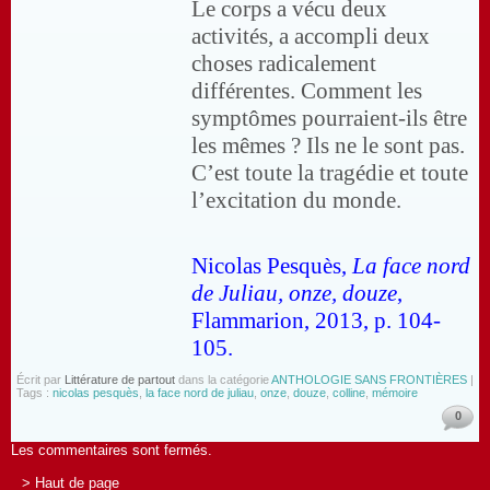
Le corps a vécu deux
activités, a accompli deux
choses radicalement
différentes. Comment les
symptômes pourraient-ils être
les mêmes ? Ils ne le sont pas.
C’est toute la tragédie et toute
l’excitation du monde.
Nicolas Pesquès,
La face nord
de Juliau, onze, douze
,
Flammarion, 2013, p. 104-
105.
Écrit par
Littérature de partout
dans la catégorie
ANTHOLOGIE SANS FRONTIÈRES
|
Tags :
nicolas pesquès
,
la face nord de juliau
,
onze
,
douze
,
colline
,
mémoire
0
Les commentaires sont fermés.
> Haut de page