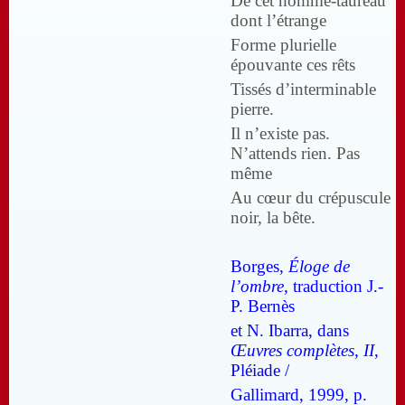
De cet homme-taureau
dont l’étrange
Forme plurielle
épouvante ces rêts
Tissés d’interminable
pierre.
Il n’existe pas.
N’attends rien. Pas
même
Au cœur du crépuscule
noir, la bête.
Borges,
Éloge de
l’ombre
, traduction J.-
P. Bernès
et N. Ibarra, dans
Œuvres complètes, II
,
Pléiade /
Gallimard, 1999, p.