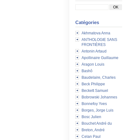
Catégories
Akhmatova Anna
ANTHOLOGIE SANS
FRONTIÈRES
Antonin Artaud
Apollinaire Guillaume
Aragon Louis
Bashô
Baudelaire, Charles
Beck Philippe
Beckett Samuel
Bobrowski Johannes
Bonnefoy Yves
Borges, Jorge Luis
Bosc Julien
Bouchet André du
Breton, André
Celan Paul