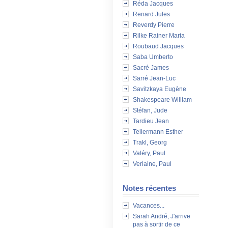
Réda Jacques
Renard Jules
Reverdy Pierre
Rilke Rainer Maria
Roubaud Jacques
Saba Umberto
Sacré James
Sarré Jean-Luc
Savitzkaya Eugène
Shakespeare William
Stéfan, Jude
Tardieu Jean
Tellermann Esther
Trakl, Georg
Valéry, Paul
Verlaine, Paul
Notes récentes
Vacances...
Sarah André, J'arrive
pas à sortir de ce