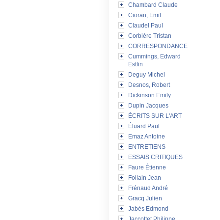
Chambard Claude
Cioran, Emil
Claudel Paul
Corbière Tristan
CORRESPONDANCE
Cummings, Edward
Estlin
Deguy Michel
Desnos, Robert
Dickinson Emily
Dupin Jacques
ÉCRITS SUR L'ART
Éluard Paul
Emaz Antoine
ENTRETIENS
ESSAIS CRITIQUES
Faure Étienne
Follain Jean
Frénaud André
Gracq Julien
Jabès Edmond
Jaccottet Philippe