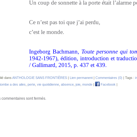
Un coup de sonnette à la porte était l’alarme p
Ce n’est pas toi que j’ai perdu,
c’est le monde.
Ingeborg Bachmann,
Toute personne qui tom
1942-1967), édition, introduction et traducti
/ Gallimard, 2015, p. 437 et 439.
lié dans
ANTHOLOGIE SANS FRONTIÈRES
|
Lien permanent
|
Commentaires (0)
| Tags :
i
 tombe a des ailes
,
perte
,
vie quotidienne
,
absence
,
joie
,
monde
|
Facebook
|
 commentaires sont fermés.