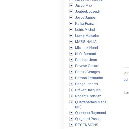
Jacob Max
Joubert, Joseph
Joyce James
Kafka Franz
Leiris Michel
Lowry Malcolm
MARGINALIA
Michaux Henri
Noël Bernard
Paulhan Jean
Pavese Cesare
Perros Georges
Pub
Pessoa Fernando
qui
Ponge Francis
Prévert Jacques
Les
Prigent Christian
Quatrebarbes Marie
(de)
Queneau Raymond
Quignard Pascal
RECENSIONS