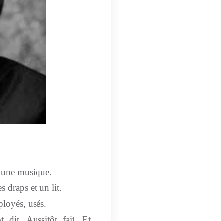
t une musique.
es draps et un lit.
ployés, usés.
 dit. Aussitôt fait. Et