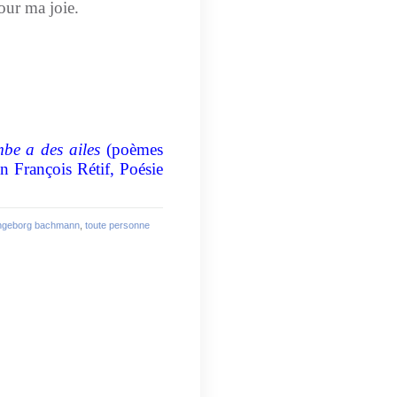
our ma joie.
be a des ailes
(poèmes
on François Rétif, Poésie
ngeborg bachmann
,
toute personne