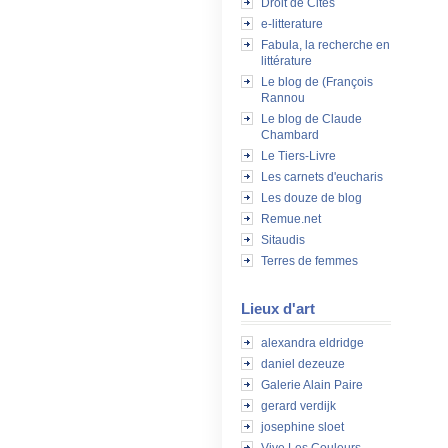
Droit de Cités
e-litterature
Fabula, la recherche en
littérature
Le blog de (François
Rannou
Le blog de Claude
Chambard
Le Tiers-Livre
Les carnets d'eucharis
Les douze de blog
Remue.net
Sitaudis
Terres de femmes
Lieux d'art
alexandra eldridge
daniel dezeuze
Galerie Alain Paire
gerard verdijk
josephine sloet