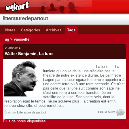
litteraturedepartout
Notes
Catégories
Archives
Tags
Tag > vaisselle
28/08/2014
Walter Benjamin, La lune
La lune La
lumière qui coule de la lune n'éclaire pas le
théâtre de notre existence diurne. Le périmètre
baigné par sa lueur égarante semble appartenir à
une contre-terre ou à une terre seconde. Ce n'est
pas celle que la lune suit comme son satellite,
c'est une terre à son tour transformée en
satellite de la lune. Son vaste sein, dont la
respiration était le temps, ne se soulève plus ; la création est enfin
rentrée chez elle, et peut remettre...
Lire la suite
0
Écrit par
Littérature de partout
Plus de notes disponibles.