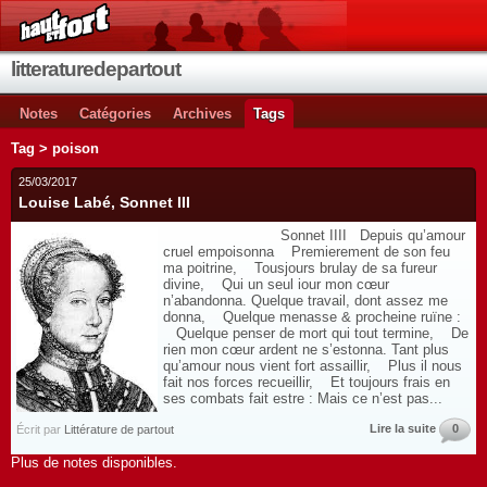
litteraturedepartout
Notes
Catégories
Archives
Tags
Tag > poison
25/03/2017
Louise Labé, Sonnet III
Sonnet IIII Depuis qu’amour
cruel empoisonna Premierement de son feu
ma poitrine, Tousjours brulay de sa fureur
divine, Qui un seul iour mon cœur
n’abandonna. Quelque travail, dont assez me
donna, Quelque menasse & procheine ruïne :
Quelque penser de mort qui tout termine, De
rien mon cœur ardent ne s’estonna. Tant plus
qu’amour nous vient fort assaillir, Plus il nous
fait nos forces recueillir, Et toujours frais en
ses combats fait estre : Mais ce n’est pas...
Lire la suite
0
Écrit par
Littérature de partout
Plus de notes disponibles.