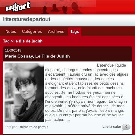
litteraturedepartout
Notes
Catégories
Archives
Tags
Tag > le fils de judith
11/09/2015
Marie Cosnay, Le Fils de Judith
L’étendue liquide
clapotait, de larges cercles concentriques
s’écartaient, j’aurais cru un lac avec des algues
et des aspérités moussues, les cercles
s’éloignant étaient tapissés de petits dessins
formant des croix, cela faisait des hachures
subtiles. Je me frottais les yeux, rien ne
changeait. Les hachures étaient dessinées à
l’encre verte, j’y noyais mon regard. Le chagrin
m’envahit. Il m’était arrivé de douter de mon
corps. De nuit, parfois, j’avais l’esprit mangé,
quelqu’un entrait par ma bouche et ne voulait
pas lâcher. ...
Lire la suite
0
Écrit par
Littérature de partout