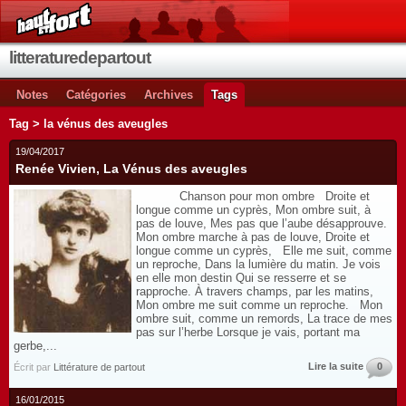
litteraturedepartout
Notes
Catégories
Archives
Tags
Tag > la vénus des aveugles
19/04/2017
Renée Vivien, La Vénus des aveugles
Chanson pour mon ombre Droite et
longue comme un cyprès, Mon ombre suit, à
pas de louve, Mes pas que l’aube désapprouve.
Mon ombre marche à pas de louve, Droite et
longue comme un cyprès, Elle me suit, comme
un reproche, Dans la lumière du matin. Je vois
en elle mon destin Qui se resserre et se
rapproche. À travers champs, par les matins,
Mon ombre me suit comme un reproche. Mon
ombre suit, comme un remords, La trace de mes
pas sur l’herbe Lorsque je vais, portant ma
gerbe,...
Lire la suite
0
Écrit par
Littérature de partout
16/01/2015