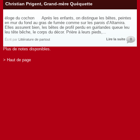
Christian Prigent, Grand-mère Quéquette
éloge du cochon Après les enfants, on distingue les bêtes, peintes
en mur du fond au gras de fumée comme sur les parois d’Altamira.
Elles assurent bien, les bêtes de profil perdu en guirlandes queue leu
leu tête bêche, le corps du décor. Prière à leurs pieds,...
Lire la suite
0
Écrit par
Littérature de partout
Plus de notes disponibles.
> Haut de page