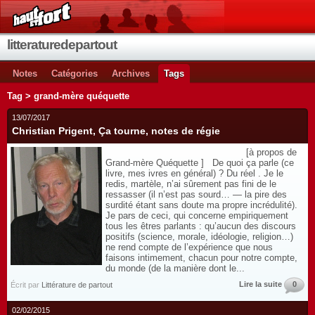
litteraturedepartout
Notes
Catégories
Archives
Tags
Tag > grand-mère quéquette
13/07/2017
Christian Prigent, Ça tourne, notes de régie
[à propos de
Grand-mère Quéquette ] De quoi ça parle (ce
livre, mes ivres en général) ? Du réel . Je le
redis, martèle, n’ai sûrement pas fini de le
ressasser (il n’est pas sourd… — la pire des
surdité étant sans doute ma propre incrédulité).
Je pars de ceci, qui concerne empiriquement
tous les êtres parlants : qu’aucun des discours
positifs (science, morale, idéologie, religion…)
ne rend compte de l’expérience que nous
faisons intimement, chacun pour notre compte,
du monde (de la manière dont le...
Lire la suite
0
Écrit par
Littérature de partout
02/02/2015