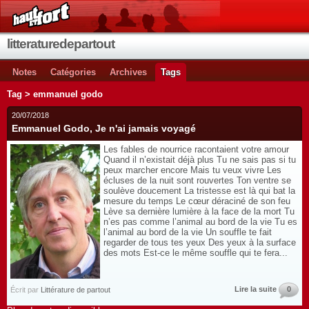
litteraturedepartout
Notes
Catégories
Archives
Tags
Tag > emmanuel godo
20/07/2018
Emmanuel Godo, Je n'ai jamais voyagé
Les fables de nourrice racontaient votre amour
Quand il n’existait déjà plus Tu ne sais pas si tu
peux marcher encore Mais tu veux vivre Les
écluses de la nuit sont rouvertes Ton ventre se
soulève doucement La tristesse est là qui bat la
mesure du temps Le cœur déraciné de son feu
Lève sa dernière lumière à la face de la mort Tu
n’es pas comme l’animal au bord de la vie Tu es
l’animal au bord de la vie Un souffle te fait
regarder de tous tes yeux Des yeux à la surface
des mots Est-ce le même souffle qui te fera...
Lire la suite
0
Écrit par
Littérature de partout