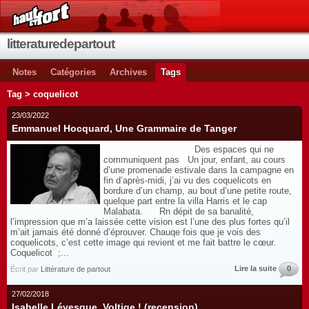
litteraturedepartout
Notes
Catégories
Archives
Tags
Tag > coquelicot
23/03/2022
Emmanuel Hocquard, Une Grammaire de Tanger
Des espaces qui ne
communiquent pas Un jour, enfant, au cours
d’une promenade estivale dans la campagne en
fin d’après-midi, j’ai vu des coquelicots en
bordure d’un champ, au bout d’une petite route,
quelque part entre la villa Harris et le cap
Malabata. Rn dépit de sa banalité,
l’impression que m’a laissée cette vision est l’une des plus fortes qu’il
m’ait jamais été donné d’éprouver. Chauqe fois que je vois des
coquelicots, c’est cette image qui revient et me fait battre le cœur.
Coquelicot ;...
Lire la suite
0
Écrit par
Littérature de partout
27/02/2018
Isabelle Lévesque, Voltige ! (recension)