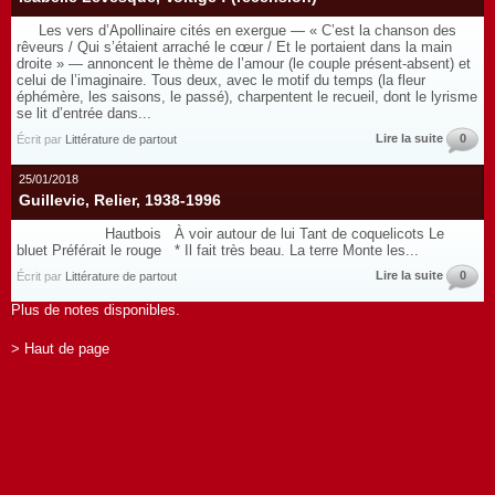
Les vers d’Apollinaire cités en exergue — « C’est la chanson des
rêveurs / Qui s’étaient arraché le cœur / Et le portaient dans la main
droite » — annoncent le thème de l’amour (le couple présent-absent) et
celui de l’imaginaire. Tous deux, avec le motif du temps (la fleur
éphémère, les saisons, le passé), charpentent le recueil, dont le lyrisme
se lit d’entrée dans...
Lire la suite
0
Écrit par
Littérature de partout
25/01/2018
Guillevic, Relier, 1938-1996
Hautbois À voir autour de lui Tant de coquelicots Le
bluet Préférait le rouge * Il fait très beau. La terre Monte les...
Lire la suite
0
Écrit par
Littérature de partout
Plus de notes disponibles.
> Haut de page