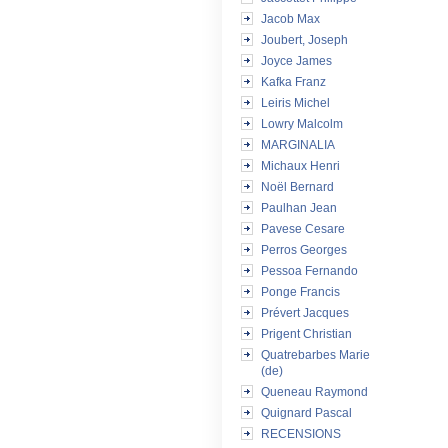
Jacob Max
Joubert, Joseph
Joyce James
Kafka Franz
Leiris Michel
Lowry Malcolm
MARGINALIA
Michaux Henri
Noël Bernard
Paulhan Jean
Pavese Cesare
Perros Georges
Pessoa Fernando
Ponge Francis
Prévert Jacques
Prigent Christian
Quatrebarbes Marie
(de)
Queneau Raymond
Quignard Pascal
RECENSIONS