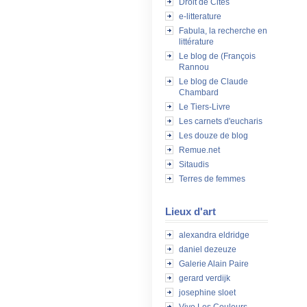
Droit de Cités
e-litterature
Fabula, la recherche en
littérature
Le blog de (François
Rannou
Le blog de Claude
Chambard
Le Tiers-Livre
Les carnets d'eucharis
Les douze de blog
Remue.net
Sitaudis
Terres de femmes
Lieux d'art
alexandra eldridge
daniel dezeuze
Galerie Alain Paire
gerard verdijk
josephine sloet