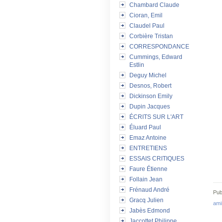
Chambard Claude
Cioran, Emil
Claudel Paul
Corbière Tristan
CORRESPONDANCE
Cummings, Edward
Estlin
Deguy Michel
Desnos, Robert
Dickinson Emily
Dupin Jacques
ÉCRITS SUR L'ART
Éluard Paul
Emaz Antoine
ENTRETIENS
ESSAIS CRITIQUES
Faure Étienne
Follain Jean
Frénaud André
Pub
Gracq Julien
ami
Jabès Edmond
Jaccottet Philippe