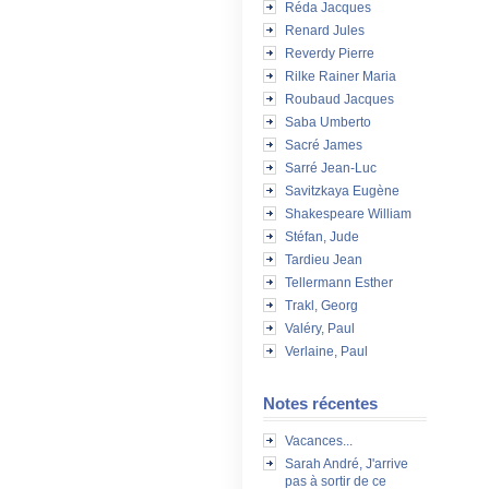
Réda Jacques
Renard Jules
Reverdy Pierre
Rilke Rainer Maria
Roubaud Jacques
Saba Umberto
Sacré James
Sarré Jean-Luc
Savitzkaya Eugène
Shakespeare William
Stéfan, Jude
Tardieu Jean
Tellermann Esther
Trakl, Georg
Valéry, Paul
Verlaine, Paul
Notes récentes
Vacances...
Sarah André, J'arrive
pas à sortir de ce