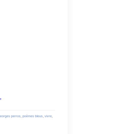
,
eorges perros
,
poèmes bleus
,
vivre
,