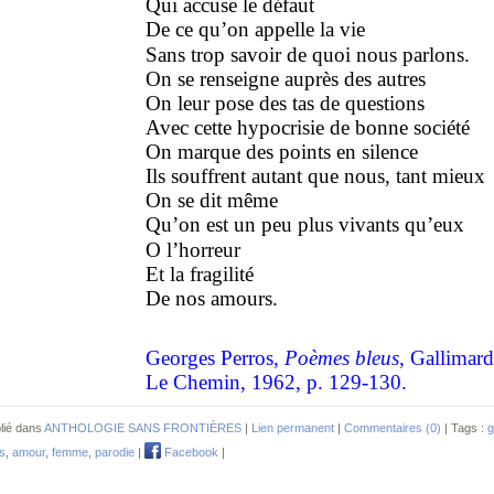
Qui accuse le défaut
De ce qu’on appelle la vie
Sans trop savoir de quoi nous parlons.
On se renseigne auprès des autres
On leur pose des tas de questions
Avec cette hypocrisie de bonne société
On marque des points en silence
Ils souffrent autant que nous, tant mieux
On se dit même
Qu’on est un peu plus vivants qu’eux
O l’horreur
Et la fragilité
De nos amours.
Georges Perros,
Poèmes bleus
, Gallimard
Le Chemin, 1962, p. 129-130.
lié dans
ANTHOLOGIE SANS FRONTIÈRES
|
Lien permanent
|
Commentaires (0)
| Tags :
g
s
,
amour
,
femme
,
parodie
|
Facebook
|