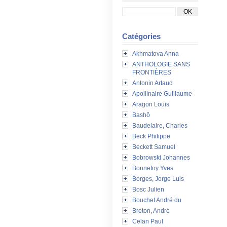
Catégories
Akhmatova Anna
ANTHOLOGIE SANS
FRONTIÈRES
Antonin Artaud
Apollinaire Guillaume
Aragon Louis
Bashô
Baudelaire, Charles
Beck Philippe
Beckett Samuel
Bobrowski Johannes
Bonnefoy Yves
Borges, Jorge Luis
Bosc Julien
Bouchet André du
Breton, André
Celan Paul