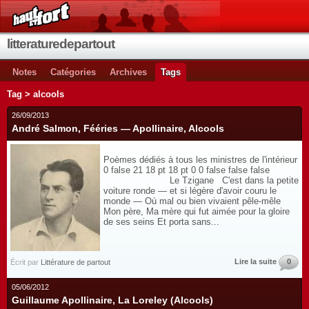
litteraturedepartout
Notes
Catégories
Archives
Tags
Tag > alcools
26/09/2013
André Salmon, Fééries — Apollinaire, Alcools
Poèmes dédiés à tous les ministres de l'intérieur
0 false 21 18 pt 18 pt 0 0 false false false
Le Tzigane C'est dans la petite
voiture ronde — et si légère d'avoir couru le
monde — Où mal ou bien vivaient pêle-mêle
Mon père, Ma mère qui fut aimée pour la gloire
de ses seins Et porta sans...
Lire la suite
0
Écrit par
Littérature de partout
05/06/2012
Guillaume Apollinaire, La Loreley (Alcools)