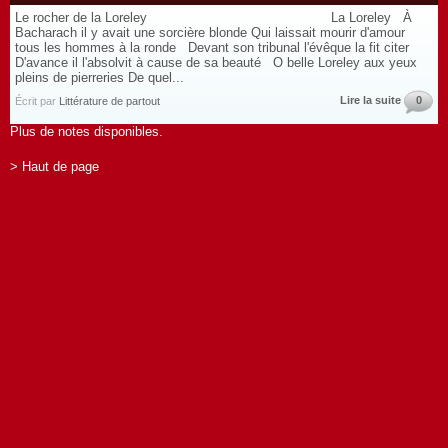
Le rocher de la Loreley La Loreley À
Bacharach il y avait une sorcière blonde Qui laissait mourir d'amour
tous les hommes à la ronde Devant son tribunal l'évêque la fit citer
D'avance il l'absolvit à cause de sa beauté O belle Loreley aux yeux
pleins de pierreries De quel...
Lire la suite
0
Écrit par
Littérature de partout
Plus de notes disponibles.
> Haut de page