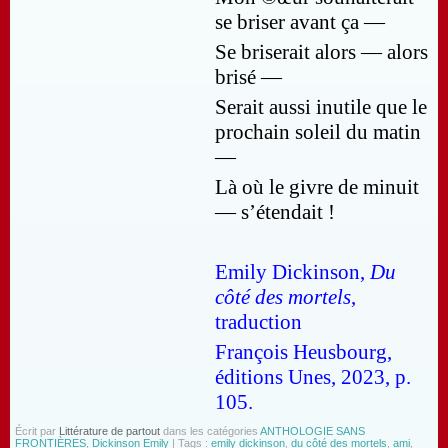
se briser avant ça —
Se briserait alors — alors
brisé —
Serait aussi inutile que le
prochain soleil du matin
—
Là où le givre de minuit
— s’étendait !
Emily Dickinson,
Du
côté des mortels
,
traduction
François Heusbourg,
éditions Unes, 2023, p.
105.
Écrit par
Littérature de partout
dans les catégories
ANTHOLOGIE SANS
FRONTIÈRES
,
Dickinson Emily
| Tags :
emily dickinson
,
du côté des mortels
,
ami
,