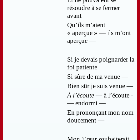
Et ne pouvaient se
résoudre à se fermer
avant
Qu’ils m’aient
« aperçue » — ils m’ont
aperçue —
Si je devais poignarder la
foi patiente
Si sûre de ma venue —
Bien sûr je suis venue —
À l’écoute
— à l’écoute ­
— endormi —
En prononçant mon nom
doucement —
Mon ©œur souhaiterait