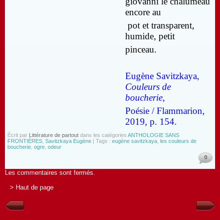
giovanni le chalumeau
encore au
pot et transparent,
humide, petit
pinceau.
Eugène Savitzkaya,
Couleurs de
boucherie
,
Poésie / Flammarion,
2019, p. 154.
Écrit par
Littérature de partout
dans les catégories
ANTHOLOGIE SANS
FRONTIÈRES
,
Savitzkaya Eugène
| Tags :
eugène savitzkaya
,
les couleurs de
boucherie
,
ogre
,
odeur
0
Les commentaires sont fermés.
> Haut de page