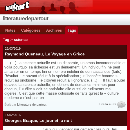
litteraturedepartout
Notes
Catégories
Archives
Tags
Tag > science
25/03/2019
Raymond Queneau, Le Voyage en Grèce
(…) La science actuelle est un disparate, un amas incoordonnable et
voilà pourquoi sa richesse est un dénuement. Un individu fini ne peut
amasser en un temps fini un nombre indéfini de connaissances (faits).
Résultat : le savant réduit à la spécialisation ; « l’honnête homme »
réduit au snobisme ; le citoyen réduit à l’ignorance. (…) Il faut ajouter
qu’avec la science actuelle, en dehors de domaines minimes pour
chacun, l’ « élite » doit se satisfaire elle aussi de rudiments mal
digérés. C’est que cette masse colossale de faits qu’est la « culture
moderne » n’est pas en...
Lire la suite
0
Écrit par
Littérature de partout
14/02/2016
Georges Braque, Le jour et la nuit
Ceux qui viennent par derrière : les purs, les