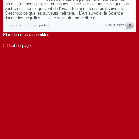
intacts, les aveugles, les eunuques. Il ne faut pas imiter ce que l’on
veut créer. Ceux qui vont de l’avant tournent le dos aux suiveurs.
C’est tout ce que les suiveurs méritent. L’Art survole, la Science
donne des béquilles. J’ai le souci de me mettre à...
Lire la suite
0
Écrit par
Littérature de partout
Plus de notes disponibles.
> Haut de page