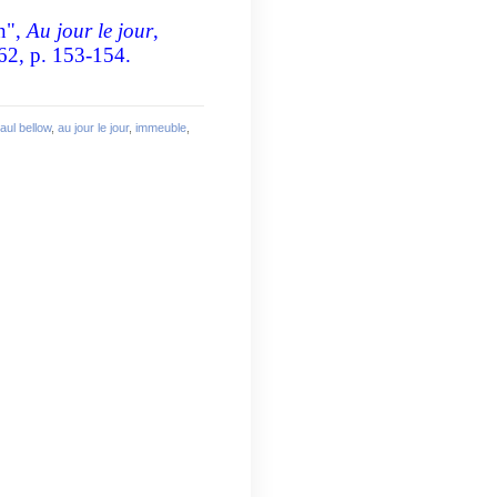
n",
Au jour le jour
,
962, p. 153-154.
aul bellow
,
au jour le jour
,
immeuble
,