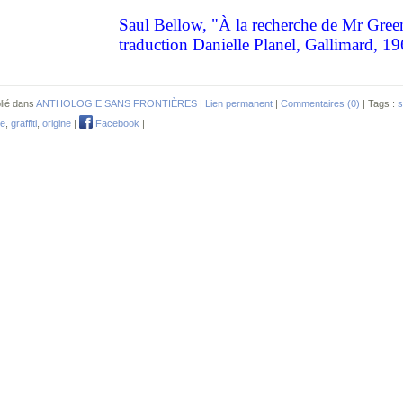
Saul Bellow, "À la recherche de Mr Gree
traduction Danielle Planel, Gallimard, 1
lié dans
ANTHOLOGIE SANS FRONTIÈRES
|
Lien permanent
|
Commentaires (0)
| Tags :
s
ne
,
graffiti
,
origine
|
Facebook
|