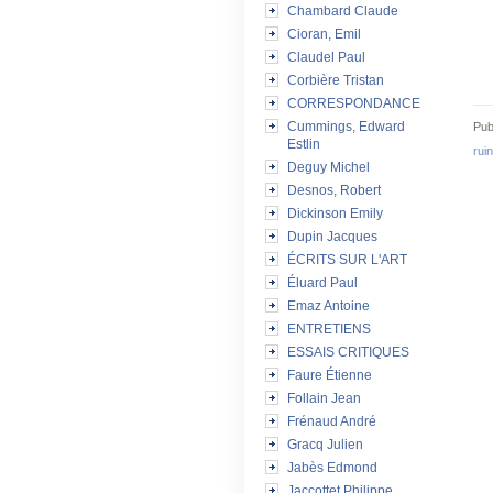
Chambard Claude
Cioran, Emil
Claudel Paul
Corbière Tristan
CORRESPONDANCE
Cummings, Edward
Pub
Estlin
rui
Deguy Michel
Desnos, Robert
Dickinson Emily
Dupin Jacques
ÉCRITS SUR L'ART
Éluard Paul
Emaz Antoine
ENTRETIENS
ESSAIS CRITIQUES
Faure Étienne
Follain Jean
Frénaud André
Gracq Julien
Jabès Edmond
Jaccottet Philippe