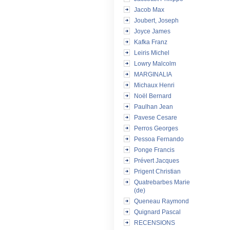
Jacob Max
Joubert, Joseph
Joyce James
Kafka Franz
Leiris Michel
Lowry Malcolm
MARGINALIA
Michaux Henri
Noël Bernard
Paulhan Jean
Pavese Cesare
Perros Georges
Pessoa Fernando
Ponge Francis
Prévert Jacques
Prigent Christian
Quatrebarbes Marie
(de)
Queneau Raymond
Quignard Pascal
RECENSIONS