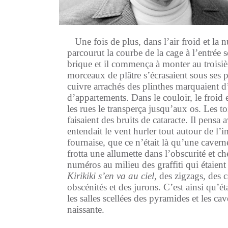
Une fois de plus, dans l’air froid et la nu
parcourut la courbe de la cage à l’entrée s
brique et il commença à monter au troisi
morceaux de plâtre s’écrasaient sous ses p
cuivre arrachés des plinthes marquaient d
d’appartements. Dans le couloir, le froid
les rues le transperça jusqu’aux os. Les toi
faisaient des bruits de cataracte. Il pensa a
entendait le vent hurler tout autour de 
fournaise, que ce n’était là qu’une caverne
frotta une allumette dans l’obscurité et c
numéros au milieu des graffiti qui étaient é
Kirikiki s’en va au ciel
, des zigzags, des c
obscénités et des jurons. C’est ainsi qu’é
les salles scellées des pyramides et les c
naissante.