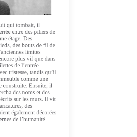
it qui tombait, il
errée entre des piliers de
ème étage. Des
ieds, des bouts de fil de
’anciennes limites
 encore plus vif que dans
lettes de l’entrée
vec tristesse, tandis qu’il
l’immeuble comme une
 construite. Ensuite, il
hercha des noms et des
crits sur les murs. Il vit
aricatures, des
taient également décorées
avernes de l’humanité