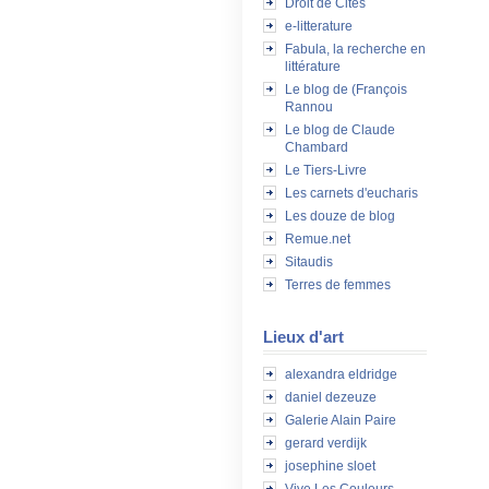
Droit de Cités
e-litterature
Fabula, la recherche en
littérature
Le blog de (François
Rannou
Le blog de Claude
Chambard
Le Tiers-Livre
Les carnets d'eucharis
Les douze de blog
Remue.net
Sitaudis
Terres de femmes
Lieux d'art
alexandra eldridge
daniel dezeuze
Galerie Alain Paire
gerard verdijk
josephine sloet