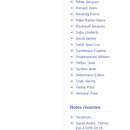
Réda Jacques
Renard Jules
Reverdy Pierre
Rilke Rainer Maria
Roubaud Jacques
Saba Umberto
Sacré James
Sarré Jean-Luc
Savitzkaya Eugène
Shakespeare William
Stéfan, Jude
Tardieu Jean
Tellermann Esther
Trakl, Georg
Valéry, Paul
Verlaine, Paul
Notes récentes
Vacances...
Sarah André, J'arrive
pas à sortir de ce