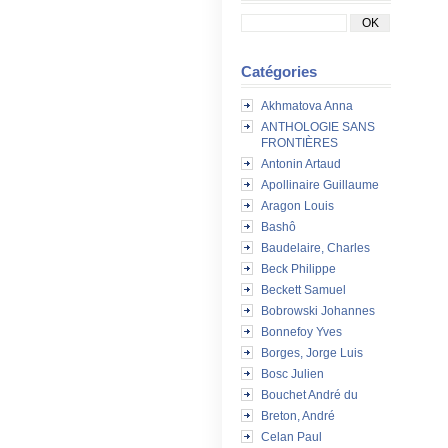
Catégories
Akhmatova Anna
ANTHOLOGIE SANS
FRONTIÈRES
Antonin Artaud
Apollinaire Guillaume
Aragon Louis
Bashô
Baudelaire, Charles
Beck Philippe
Beckett Samuel
Bobrowski Johannes
Bonnefoy Yves
Borges, Jorge Luis
Bosc Julien
Bouchet André du
Breton, André
Celan Paul