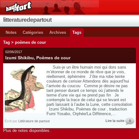
litteraturedepartout
Notes
Catégories
Archives
Tags
Tag > poèmes de cour
02/06/2017
Izumi Shikibu, Poèmes de cour
Suis-je un être humain moi qui dors sans
m’étonner de ce monde de rêve que je vois,
réellement, éphémère J’ôte ma robe teinte
couleurs de cerisier Attendons dès aujourd’hui
l’arrivée du coucou Comme je désire ne pas
tant penser durant ce temps où j’attends le
terme d’une vie qui ne prend pas fin Je
contemple la trace de celui qui se levant est
parti laissant à l’aube la Lune, cette consolation
Izumi Shikibu, Poèmes de cour , traduction
Fumi Yosabo, Orphée/La Différence,...
Lire la suite
0
Écrit par
Littérature de partout
Plus de notes disponibles.