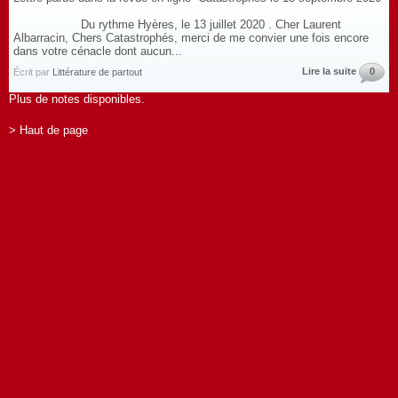
Du rythme Hyères, le 13 juillet 2020 . Cher Laurent
Albarracin, Chers Catastrophés, merci de me convier une fois encore
dans votre cénacle dont aucun...
Lire la suite
0
Écrit par
Littérature de partout
Plus de notes disponibles.
> Haut de page