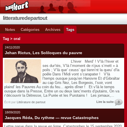
litteraturedepartout
Notes
Catégories
Archives
Tags
Tag > oral
24/11/2020
Jehan Rictus, Les Soliloques du pauvre
L’hiver Merd’ ! V’là l’hiver et
ses dur’tés, V’là l’moment de n’pus s’mett » à
poils ; V’là que’ ceuss’ qui tienn’nt la queu’ d’la
poêle Dans l’Midi vont s’carapater ! V’là
l’temps ousque jusqu’en Hanovre Et d’Gibraltar
au cap Gris Nez, Les Borgeois, l’soir, vont
plaind’ les Pauvres Au coin du feu... après dîner ! Et v’là le temps
ousque dans la Presse, Entre un ou deux lanc’ments d’putains, On va
r’découvrir la Détresse, La Purée et les Purotains ! Les jornaux,...
Lire la suite
0
Écrit par
Littérature de partout
18/09/2020
Jacques Réda, Du rythme — revue Catastrophes
Lettre parue dans la revue en ligne Catastrophes le 15 septembre 2020