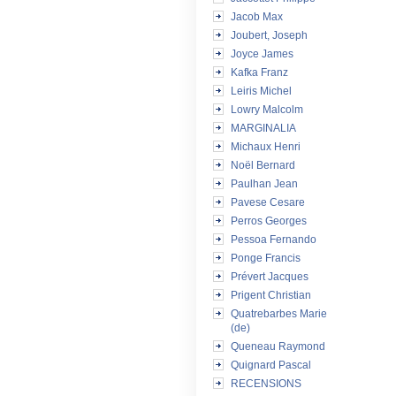
Jacob Max
Joubert, Joseph
Joyce James
Kafka Franz
Leiris Michel
Lowry Malcolm
MARGINALIA
Michaux Henri
Noël Bernard
Paulhan Jean
Pavese Cesare
Perros Georges
Pessoa Fernando
Ponge Francis
Prévert Jacques
Prigent Christian
Quatrebarbes Marie
(de)
Queneau Raymond
Quignard Pascal
RECENSIONS