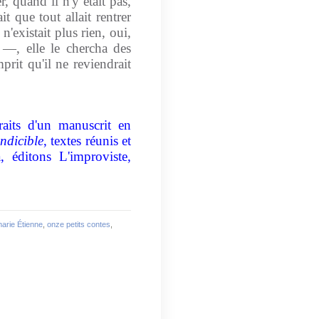
r, quand il n'y était pas,
it que tout allait rentrer
 n'existait plus rien, oui,
r —, elle le chercha des
mprit qu'il ne reviendrait
traits d'un manuscrit en
indicible
, textes réunis et
, éditons L'improviste,
arie Étienne
,
onze petits contes
,