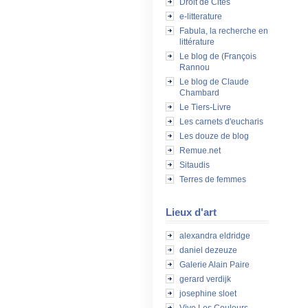
Droit de Cités
e-litterature
Fabula, la recherche en
littérature
Le blog de (François
Rannou
Le blog de Claude
Chambard
Le Tiers-Livre
Les carnets d'eucharis
Les douze de blog
Remue.net
Sitaudis
Terres de femmes
Lieux d'art
alexandra eldridge
daniel dezeuze
Galerie Alain Paire
gerard verdijk
josephine sloet