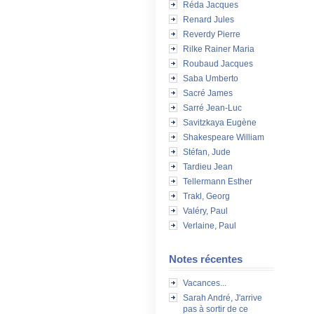
Réda Jacques
Renard Jules
Reverdy Pierre
Rilke Rainer Maria
Roubaud Jacques
Saba Umberto
Sacré James
Sarré Jean-Luc
Savitzkaya Eugène
Shakespeare William
Stéfan, Jude
Tardieu Jean
Tellermann Esther
Trakl, Georg
Valéry, Paul
Verlaine, Paul
Notes récentes
Vacances...
Sarah André, J'arrive
pas à sortir de ce