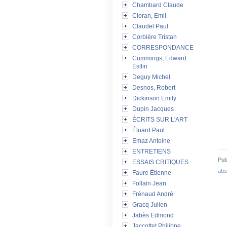
Chambard Claude
Cioran, Emil
Claudel Paul
Corbière Tristan
CORRESPONDANCE
Cummings, Edward
Estlin
Deguy Michel
Desnos, Robert
Dickinson Emily
Dupin Jacques
ÉCRITS SUR L'ART
Éluard Paul
Emaz Antoine
ENTRETIENS
Pub
ESSAIS CRITIQUES
abs
Faure Étienne
Follain Jean
Frénaud André
Gracq Julien
Jabès Edmond
Jaccottet Philippe