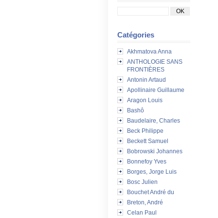
Catégories
Akhmatova Anna
ANTHOLOGIE SANS
FRONTIÈRES
Antonin Artaud
Apollinaire Guillaume
Aragon Louis
Bashô
Baudelaire, Charles
Beck Philippe
Beckett Samuel
Bobrowski Johannes
Bonnefoy Yves
Borges, Jorge Luis
Bosc Julien
Bouchet André du
Breton, André
Celan Paul