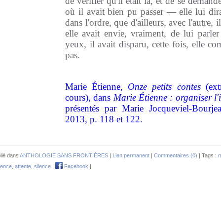
de vérifier qu'il était là, et de se demande
où il avait bien pu passer — elle lui dira
dans l'ordre, que d'ailleurs, avec l'autre, il
elle avait envie, vraiment, de lui parle
yeux, il avait disparu, cette fois, elle co
pas.
Marie Étienne,
Onze petits contes
(ex
cours), dans
Marie Étienne : organiser l'
présentés par Marie Jocqueviel-Bourjea
2013, p. 118 et 122.
lié dans
ANTHOLOGIE SANS FRONTIÈRES
|
Lien permanent
|
Commentaires (0)
| Tags :
m
ence
,
attente
,
silence
|
Facebook
|