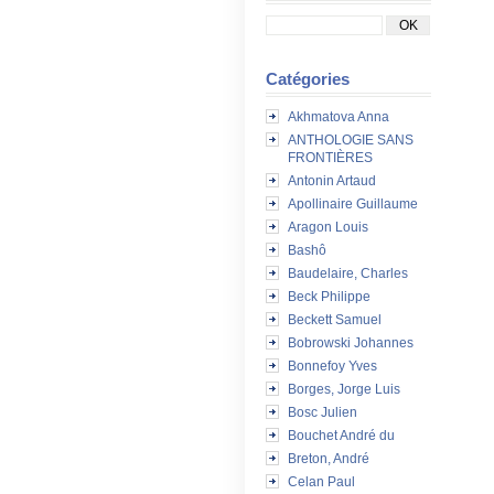
Catégories
Akhmatova Anna
ANTHOLOGIE SANS
FRONTIÈRES
Antonin Artaud
Apollinaire Guillaume
Aragon Louis
Bashô
Baudelaire, Charles
Beck Philippe
Beckett Samuel
Bobrowski Johannes
Bonnefoy Yves
Borges, Jorge Luis
Bosc Julien
Bouchet André du
Breton, André
Celan Paul