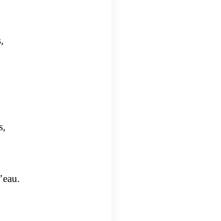
,
s,
’eau.