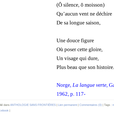
(Ô silence, ô moisson)
Qu’aucun vent ne déchire
De sa longue saison,
Une douce figure
Où poser cette gloire,
Un visage qui dure,
Plus beau que son histoire
Norge,
La langue verte
, G
1962, p. 117-
lié dans
ANTHOLOGIE SANS FRONTIÈRES
|
Lien permanent
|
Commentaires (0)
| Tags :
n
cebook
|