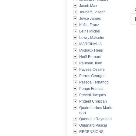
Jacob Max
Joubert, Joseph
Joyce James
Kafka Franz
Leiris Michel
Lowry Malcolm
MARGINALIA
Michaux Henri
Noël Bernard
Paulhan Jean
Pavese Cesare
Perros Georges
Pessoa Fernando
Ponge Francis
Prévert Jacques
Prigent Christian
Quatrebarbes Marie
(de)
Queneau Raymond
Quignard Pascal
RECENSIONS