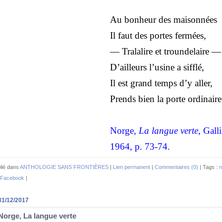
Au bonheur des maisonnées
Il faut des portes fermées,
— Tralalire et troundelaire —
D’ailleurs l’usine a sifflé,
Il est grand temps d’y aller,
Prends bien la porte ordinaire
Norge,
La langue verte
, Gall
1964, p. 73-74.
lié dans
ANTHOLOGIE SANS FRONTIÈRES
|
Lien permanent
|
Commentaires (0)
| Tags :
n
Facebook
|
31/12/2017
Norge, La langue verte