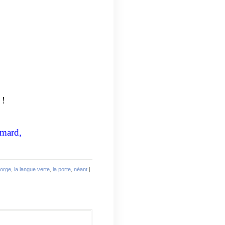
 !
imard,
orge
,
la langue verte
,
la porte
,
néant
|