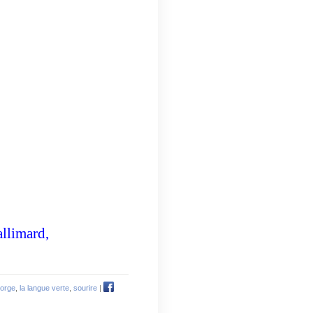
.
allimard,
orge
,
la langue verte
,
sourire
|