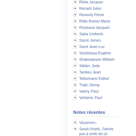
Réda Jacques
Renard Jules
Reverdy Pierre
Rilke Rainer Maria
Roubaud Jacques
Saba Umberto
Sacré James
Sarré Jean-Luc
Savitzkaya Eugène
Shakespeare William
Stéfan, Jude
Tardieu Jean
Tellermann Esther
Trakl, Georg
Valéry, Paul
Verlaine, Paul
Notes récentes
Vacances...
Sarah André, J'arrive
pas à sortir de ce