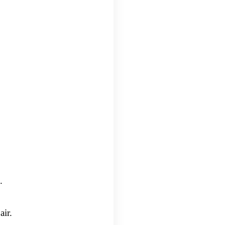
.
air.