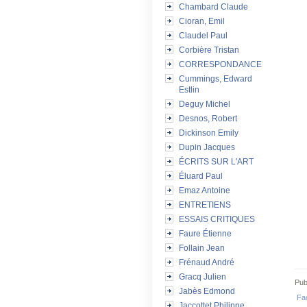
Chambard Claude
Cioran, Emil
Claudel Paul
Corbière Tristan
CORRESPONDANCE
Cummings, Edward
Estlin
Deguy Michel
Desnos, Robert
Dickinson Emily
Dupin Jacques
ÉCRITS SUR L'ART
Éluard Paul
Emaz Antoine
ENTRETIENS
ESSAIS CRITIQUES
Faure Étienne
Follain Jean
Frénaud André
Gracq Julien
Pub
Jabès Edmond
Fa
Jaccottet Philippe