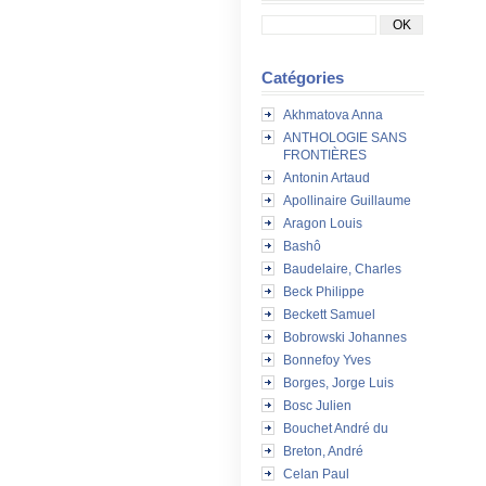
Catégories
Akhmatova Anna
ANTHOLOGIE SANS
FRONTIÈRES
Antonin Artaud
Apollinaire Guillaume
Aragon Louis
Bashô
Baudelaire, Charles
Beck Philippe
Beckett Samuel
Bobrowski Johannes
Bonnefoy Yves
Borges, Jorge Luis
Bosc Julien
Bouchet André du
Breton, André
Celan Paul