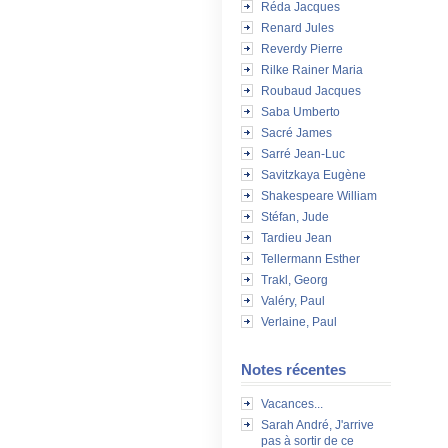
Réda Jacques
Renard Jules
Reverdy Pierre
Rilke Rainer Maria
Roubaud Jacques
Saba Umberto
Sacré James
Sarré Jean-Luc
Savitzkaya Eugène
Shakespeare William
Stéfan, Jude
Tardieu Jean
Tellermann Esther
Trakl, Georg
Valéry, Paul
Verlaine, Paul
Notes récentes
Vacances...
Sarah André, J'arrive
pas à sortir de ce