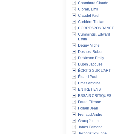
Chambard Claude
Cioran, Emil
Claudel Paul
Corbière Tristan
CORRESPONDANCE
Cummings, Edward
Estlin
Deguy Michel
Desnos, Robert
Dickinson Emily
Dupin Jacques
ÉCRITS SUR L'ART
Éluard Paul
Emaz Antoine
ENTRETIENS
ESSAIS CRITIQUES
Faure Étienne
Follain Jean
Frénaud André
Gracq Julien
Jabès Edmond
Jaccottet Philippe