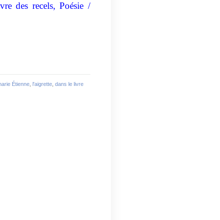
re des recels, Poésie /
arie Étienne
,
l'aigrette
,
dans le livre