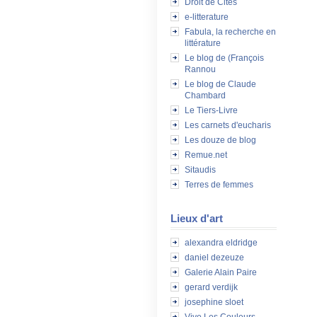
Droit de Cités
e-litterature
Fabula, la recherche en
littérature
Le blog de (François
Rannou
Le blog de Claude
Chambard
Le Tiers-Livre
Les carnets d'eucharis
Les douze de blog
Remue.net
Sitaudis
Terres de femmes
Lieux d'art
alexandra eldridge
daniel dezeuze
Galerie Alain Paire
gerard verdijk
josephine sloet