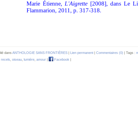
Marie Étienne,
L'Aigrette
[2008], dans Le Liv
Flammarion, 2011, p. 317-318.
lié dans
ANTHOLOGIE SANS FRONTIÈRES
|
Lien permanent
|
Commentaires (0)
| Tags :
m
 recels
,
oiseau
,
lumière
,
amour
|
Facebook
|