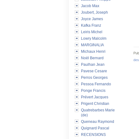
Jacob Max
Joubert, Joseph
Joyce James
Kafka Franz
Leiris Michel
Lowry Malcolm
MARGINALIA
Michaux Henri
Pub
Noël Bernard
des
Paulhan Jean
Pavese Cesare
Perros Georges
Pessoa Fernando
Ponge Francis
Prévert Jacques
Prigent Christian
Quatrebarbes Marie
(de)
Queneau Raymond
Quignard Pascal
RECENSIONS