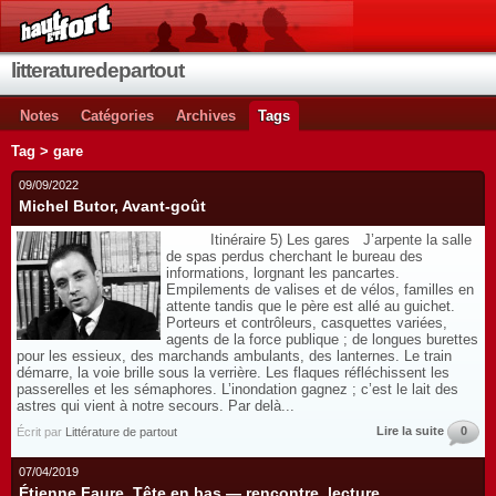
litteraturedepartout
Notes
Catégories
Archives
Tags
Tag > gare
09/09/2022
Michel Butor, Avant-goût
Itinéraire 5) Les gares J’arpente la salle
de spas perdus cherchant le bureau des
informations, lorgnant les pancartes.
Empilements de valises et de vélos, familles en
attente tandis que le père est allé au guichet.
Porteurs et contrôleurs, casquettes variées,
agents de la force publique ; de longues burettes
pour les essieux, des marchands ambulants, des lanternes. Le train
démarre, la voie brille sous la verrière. Les flaques réfléchissent les
passerelles et les sémaphores. L’inondation gagnez ; c’est le lait des
astres qui vient à notre secours. Par delà...
Lire la suite
0
Écrit par
Littérature de partout
07/04/2019
Étienne Faure, Tête en bas — rencontre, lecture