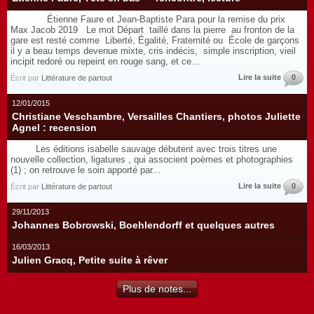
Étienne Faure et Jean-Baptiste Para pour la remise du prix
Max Jacob 2019 Le mot Départ taillé dans la pierre au fronton de la
gare est resté comme Liberté, Égalité, Fraternité ou École de garçons
il y a beau temps devenue mixte, cris indécis, simple inscription, vieil
incipit redoré ou repeint en rouge sang, et ce...
Lire la suite
0
Écrit par
Littérature de partout
12/01/2015
Christiane Veschambre, Versailles Chantiers, photos Juliette
Agnel : recension
Les éditions isabelle sauvage débutent avec trois titres une
nouvelle collection, ligatures , qui associent poèmes et photographies
(1) ; on retrouve le soin apporté par...
Lire la suite
0
Écrit par
Littérature de partout
29/11/2013
Johannes Bobrowski, Boehlendorff et quelques autres
16/03/2013
Julien Gracq, Petite suite à rêver
Plus de notes...