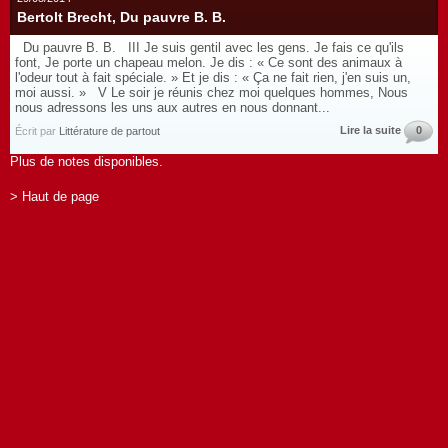
Bertolt Brecht, Du pauvre B. B.
Du pauvre B. B. III Je suis gentil avec les gens. Je fais ce qu'ils
font, Je porte un chapeau melon. Je dis : « Ce sont des animaux à
l'odeur tout à fait spéciale. » Et je dis : « Ça ne fait rien, j'en suis un,
moi aussi. » V Le soir je réunis chez moi quelques hommes, Nous
nous adressons les uns aux autres en nous donnant...
Lire la suite
0
Écrit par
Littérature de partout
Plus de notes disponibles.
> Haut de page