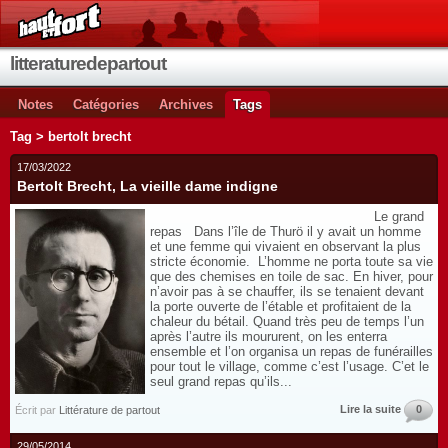
litteraturedepartout
Notes
Catégories
Archives
Tags
Tag > bertolt brecht
17/03/2022
Bertolt Brecht, La vieille dame indigne
Le grand
repas Dans l’île de Thurö il y avait un homme
et une femme qui vivaient en observant la plus
stricte économie. L’homme ne porta toute sa vie
que des chemises en toile de sac. En hiver, pour
n’avoir pas à se chauffer, ils se tenaient devant
la porte ouverte de l’étable et profitaient de la
chaleur du bétail. Quand très peu de temps l’un
après l’autre ils moururent, on les enterra
ensemble et l’on organisa un repas de funérailles
pour tout le village, comme c’est l’usage. C’et le
seul grand repas qu’ils...
Lire la suite
0
Écrit par
Littérature de partout
29/05/2014