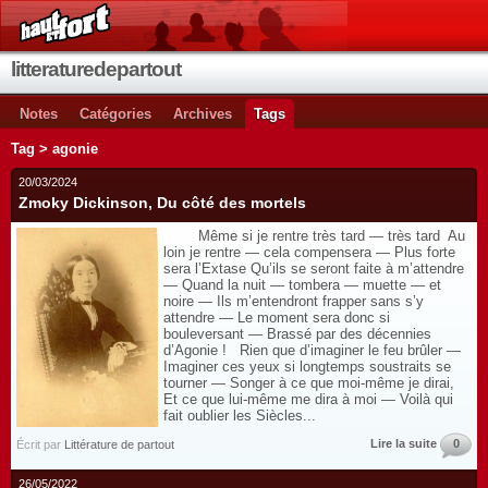
litteraturedepartout
Notes
Catégories
Archives
Tags
Tag > agonie
20/03/2024
Zmoky Dickinson, Du côté des mortels
Même si je rentre très tard — très tard ­ Au
loin je rentre ­— cela compensera — Plus forte
sera l’Extase Qu’ils se seront faite à m’attendre
— Quand la nuit — tombera — muette — et
noire — Ils m’entendront frapper sans s’y
attendre — Le moment sera donc si
bouleversant — Brassé par des décennies
d’Agonie ! Rien que d’imaginer le feu brûler —
Imaginer ces yeux si longtemps soustraits se
tourner — Songer à ce que moi-même je dirai,
Et ce que lui-même me dira à moi — Voilà qui
fait oublier les Siècles...
Lire la suite
0
Écrit par
Littérature de partout
26/05/2022