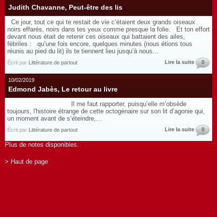
Judith Chavanne, Peut-être des lis
Ce jour, tout ce qui te restait de vie c’étaient deux grands oiseaux
noirs effarés, noirs dans tes yeux comme presque la folie. Et ton effort
devant nous était de retenir ces oiseaux qui battaient des ailes,
fébriles : qu’une fois encore, quelques minutes (nous étions tous
réunis au pied du lit) ils te tiennent lieu jusqu’à nous...
Lire la suite
0
Écrit par
Littérature de partout
10/02/2019
Edmond Jabès, Le retour au livre
Il me faut rapporter, puisqu’elle m’obsède
toujours, l'histoire étrange de cette octogénaire sur son lit d’agonie qui,
un moment avant de s’éteindre,...
Lire la suite
0
Écrit par
Littérature de partout
Plus de notes disponibles.
> Haut de page