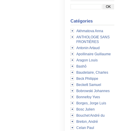
Catégories
Akhmatova Anna
ANTHOLOGIE SANS
FRONTIÈRES
Antonin Artaud
Apollinaire Guillaume
Aragon Louis
Bashô
Baudelaire, Charles
Beck Philippe
Beckett Samuel
Bobrowski Johannes
Bonnefoy Yves
Borges, Jorge Luis
Bosc Julien
Bouchet André du
Breton, André
Celan Paul