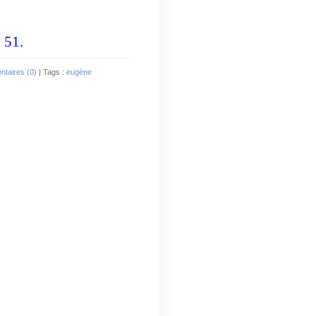
. 51.
taires (0)
| Tags :
eugène