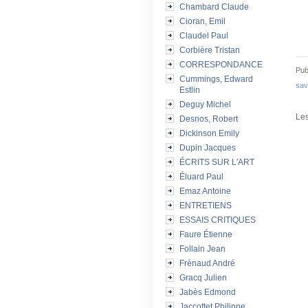
Chambard Claude
Cioran, Emil
Claudel Paul
Corbière Tristan
CORRESPONDANCE
Pub
Cummings, Edward
sav
Estlin
Deguy Michel
Les
Desnos, Robert
Dickinson Emily
Dupin Jacques
ÉCRITS SUR L'ART
Éluard Paul
Emaz Antoine
ENTRETIENS
ESSAIS CRITIQUES
Faure Étienne
Follain Jean
Frénaud André
Gracq Julien
Jabès Edmond
Jaccottet Philippe