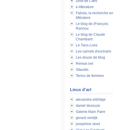
Droit de Cités
e-litterature
Fabula, la recherche en
littérature
Le blog de (François
Rannou
Le blog de Claude
Chambard
Le Tiers-Livre
Les carnets d'eucharis
Les douze de blog
Remue.net
Sitaudis
Terres de femmes
Lieux d'art
alexandra eldridge
daniel dezeuze
Galerie Alain Paire
gerard verdijk
josephine sloet