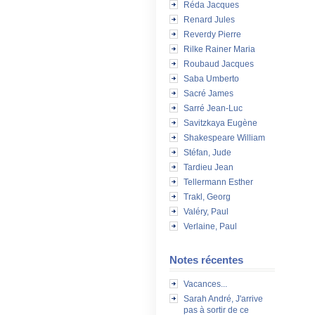
Réda Jacques
Renard Jules
Reverdy Pierre
Rilke Rainer Maria
Roubaud Jacques
Saba Umberto
Sacré James
Sarré Jean-Luc
Savitzkaya Eugène
Shakespeare William
Stéfan, Jude
Tardieu Jean
Tellermann Esther
Trakl, Georg
Valéry, Paul
Verlaine, Paul
Notes récentes
Vacances...
Sarah André, J'arrive
pas à sortir de ce