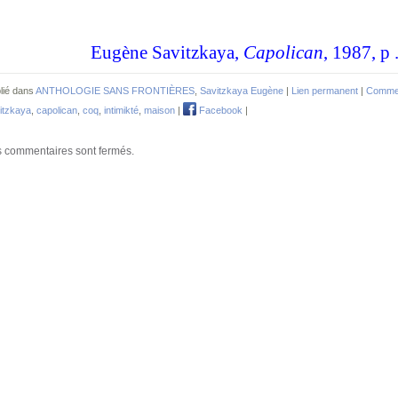
Eugène Savitzkaya,
Capolican
, 1987, p 
lié dans
ANTHOLOGIE SANS FRONTIÈRES
,
Savitzkaya Eugène
|
Lien permanent
|
Commen
itzkaya
,
capolican
,
coq
,
intimikté
,
maison
|
Facebook
|
 commentaires sont fermés.