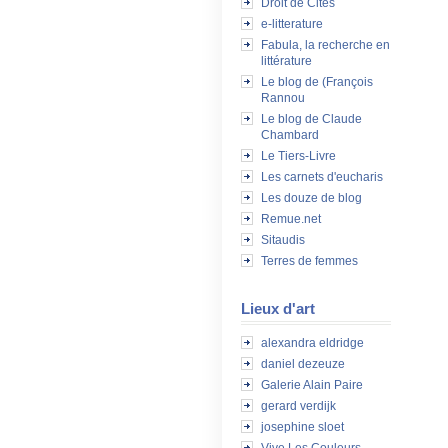
Droit de Cités
e-litterature
Fabula, la recherche en
littérature
Le blog de (François
Rannou
Le blog de Claude
Chambard
Le Tiers-Livre
Les carnets d'eucharis
Les douze de blog
Remue.net
Sitaudis
Terres de femmes
Lieux d'art
alexandra eldridge
daniel dezeuze
Galerie Alain Paire
gerard verdijk
josephine sloet