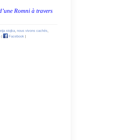
 d’une Romni à travers
eija stojka
,
nous vivons cachés
,
n
|
Facebook
|