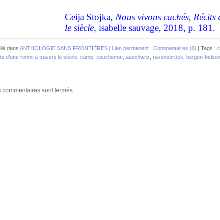
Ceija Stojka,
Nous vivons cachés, Récits
le siècle
, isabelle sauvage, 2018, p. 181.
lié dans
ANTHOLOGIE SANS FRONTIÈRES
|
Lien permanent
|
Commentaires (0)
| Tags :
c
its d’une romni à travers le siècle
,
camp
,
cauchemar
,
auschwitz
,
ravensbrück
,
bergen-belse
 commentaires sont fermés.