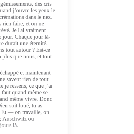
 gémissements, des cris
uand j’ouvre les yeux le
crémations dans le nez.
 rien faire, et on ne
rêvé. Je l'ai vraiment
 jour. Chaque jour là-
 durait une éternité.
s tout autour ? Est-ce
 a plus que nous, et tout
a échappé et maintenant
 ne savent rien de tout
 je ressens, ce que j’ai
 il faut quand même se
 quand même vivre. Donc
Dieu soit loué, tu as
. Et — on travaille, on
r ; Auschwitz ou
ours là.