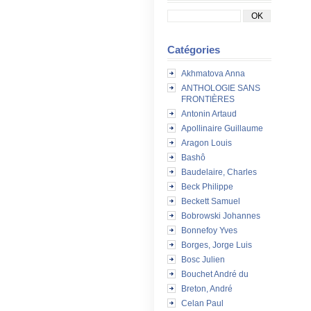
Catégories
Akhmatova Anna
ANTHOLOGIE SANS
FRONTIÈRES
Antonin Artaud
Apollinaire Guillaume
Aragon Louis
Bashô
Baudelaire, Charles
Beck Philippe
Beckett Samuel
Bobrowski Johannes
Bonnefoy Yves
Borges, Jorge Luis
Bosc Julien
Bouchet André du
Breton, André
Celan Paul