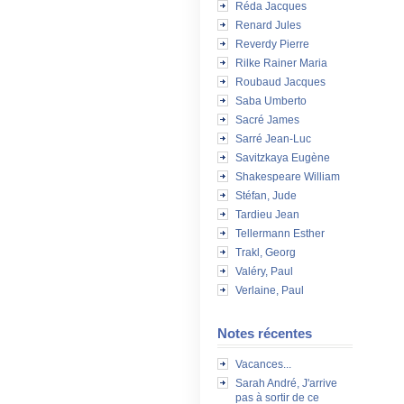
Réda Jacques
Renard Jules
Reverdy Pierre
Rilke Rainer Maria
Roubaud Jacques
Saba Umberto
Sacré James
Sarré Jean-Luc
Savitzkaya Eugène
Shakespeare William
Stéfan, Jude
Tardieu Jean
Tellermann Esther
Trakl, Georg
Valéry, Paul
Verlaine, Paul
Notes récentes
Vacances...
Sarah André, J'arrive
pas à sortir de ce