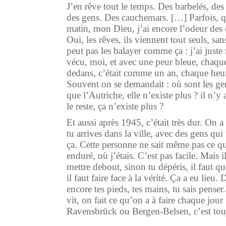
J’en rêve tout le temps. Des barbelés, des
des gens. Des cauchemars. […] Parfois, q
matin, mon Dieu, j’ai encore l’odeur des 
Oui, les rêves, ils viennent tout seuls, sans
peut pas les balayer comme ça : j’ai juste 
vécu, moi, et avec une peur bleue, chaque
dedans, c’était comme un an, chaque heure
Souvent on se demandait : où sont les gen
que l’Autriche, elle n’existe plus ? il n’y
le reste, ça n’existe plus ?
Et aussi après 1945, c’était très dur. On 
tu arrives dans la ville, avec des gens qui
ça. Cette personne ne sait même pas ce que
enduré, où j’étais. C’est pas facile. Mais
mettre debout, sinon tu dépéris, il faut
il faut faire face à la vérité. Ça a eu lieu. 
encore tes pieds, tes mains, tu sais penser
vit, on fait ce qu’on a à faire chaque jou
Ravensbrück ou Bergen-Belsen, c’est touj