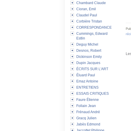
Chambard Claude
Cioran, Emil
Claudel Paul
Corbière Tristan
CORRESPONDANCE
Pub
Cummings, Edward
réc
Estlin
Deguy Michel
Desnos, Robert
Les
Dickinson Emily
Dupin Jacques
ÉCRITS SUR L'ART
Éluard Paul
Emaz Antoine
ENTRETIENS
ESSAIS CRITIQUES
Faure Étienne
Follain Jean
Frénaud André
Gracq Julien
Jabès Edmond
Jaccottet Philippe