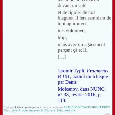
devant un café
et de rigoler de nos
blagues. Il fera semblant de
tout approuver,
très volontiers,
trop,
mais avec un agacement
perçant çà et là.
[…]
Jaromir Typlt,
Fragments
B 101
, traduit du tchèque
par Denis
Molcanov, dans NUNC,
n° 38, février 2016, p.
113.
Écrit par
Littérature de partout
dans la catégorie
ANTHOLOGIE SANS FRONTIÈRES
|
Tags :
jaromir typet
,
fragment b 101
,
nunc
,
folie
,
désordre