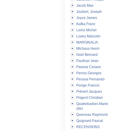
Jacob Max
Joubert, Joseph
Joyce James
Kafka Franz
Leiris Michel
Lowry Malcolm
MARGINALIA
Michaux Henri
Noël Bernard
Paulhan Jean
Pavese Cesare
Perros Georges
Pessoa Fernando
Ponge Francis
Prévert Jacques
Prigent Christian
Quatrebarbes Marie
(de)
Queneau Raymond
Quignard Pascal
RECENSIONS