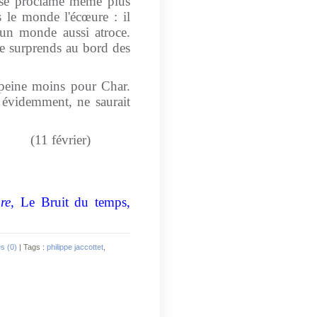
e, se proclame même plus
 le monde l'écœure : il
un monde aussi atroce.
le surprends au bord des
à peine moins pour Char.
 évidemment, ne saurait
(11 février)
re
, Le Bruit du temps,
s (0)
| Tags :
philippe jaccottet
,