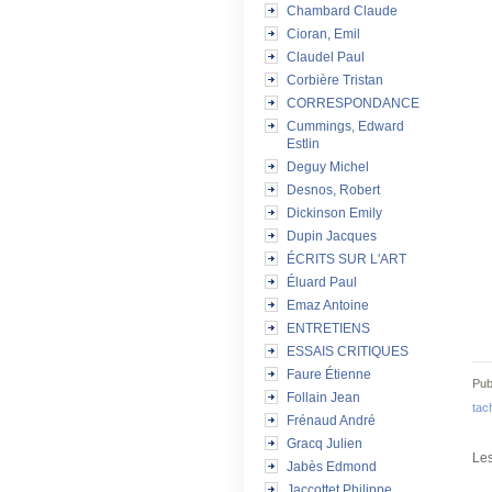
Chambard Claude
Cioran, Emil
Claudel Paul
Corbière Tristan
CORRESPONDANCE
Cummings, Edward
Estlin
Deguy Michel
Desnos, Robert
Dickinson Emily
Dupin Jacques
ÉCRITS SUR L'ART
Éluard Paul
Emaz Antoine
ENTRETIENS
ESSAIS CRITIQUES
Faure Étienne
Pub
Follain Jean
tac
Frénaud André
Gracq Julien
Les
Jabès Edmond
Jaccottet Philippe