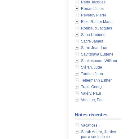
Réda Jacques
Renard Jules
Reverdy Pierre
Rilke Rainer Maria
Roubaud Jacques
Saba Umberto
Sacré James
Sarré Jean-Luc
Savitzkaya Eugène
Shakespeare William
Stéfan, Jude
Tardieu Jean
Tellermann Esther
Trakl, Georg
Valéry, Paul
Verlaine, Paul
Notes récentes
Vacances...
Sarah André, J'arrive
pas à sortir de ce