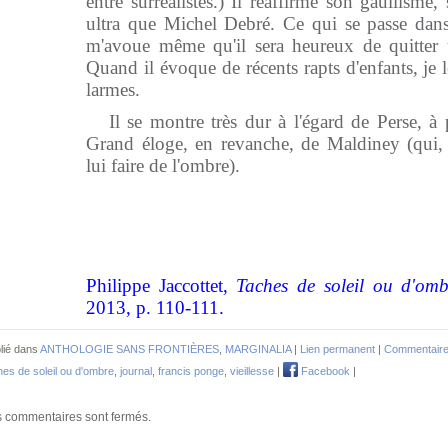
entre surréalistes.) Il réaffirme son gaullism
ultra que Michel Debré. Ce qui se passe dans
m'avoue même qu'il sera heureux de quitter 
Quand il évoque de récents rapts d'enfants, je 
larmes.
Il se montre très dur à l'égard de Perse, 
Grand éloge, en revanche, de Maldiney (qui,
lui faire de l'ombre).
Philippe Jaccottet,
Taches de soleil ou d'omb
2013, p. 110-111.
lié dans
ANTHOLOGIE SANS FRONTIÈRES
,
MARGINALIA
|
Lien permanent
|
Commentaire
hes de soleil ou d'ombre
,
journal
,
francis ponge
,
vieillesse
|
Facebook
|
 commentaires sont fermés.