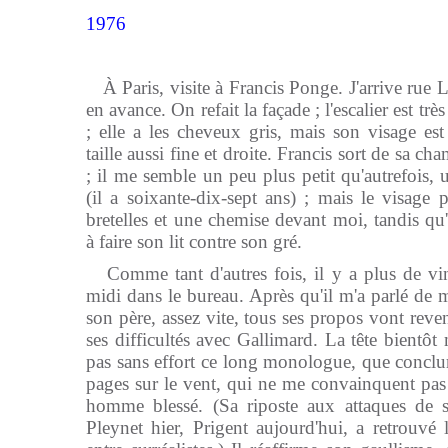
1976
À Paris, visite à Francis Ponge. J'arrive ru
en avance. On refait la façade ; l'escalier est tr
; elle a les cheveux gris, mais son visage est
taille aussi fine et droite. Francis sort de sa c
; il me semble un peu plus petit qu'autrefois, 
(il a soixante-dix-sept ans) ; mais le visage 
bretelles et une chemise devant moi, tandis qu
à faire son lit contre son gré.
Comme tant d'autres fois, il y a plus de vin
midi dans le bureau. Après qu'il m'a parlé de 
son père, assez vite, tous ses propos vont reveni
ses difficultés avec Gallimard. La tête bientôt 
pas sans effort ce long monologue, que conclur
pages sur le vent, qui ne me convainquent pas
homme blessé. (Sa riposte aux attaques de s
Pleynet hier, Prigent aujourd'hui, a retrouvé l