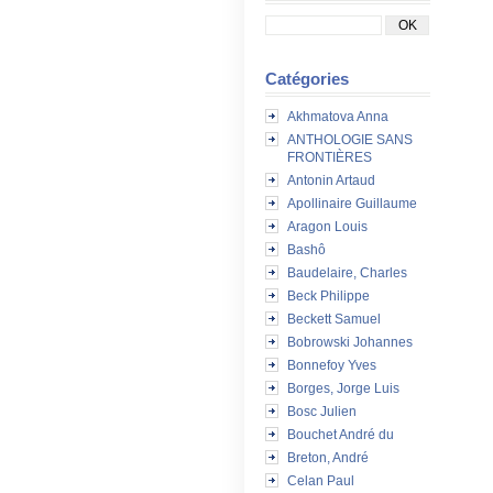
Catégories
Akhmatova Anna
ANTHOLOGIE SANS
FRONTIÈRES
Antonin Artaud
Apollinaire Guillaume
Aragon Louis
Bashô
Baudelaire, Charles
Beck Philippe
Beckett Samuel
Bobrowski Johannes
Bonnefoy Yves
Borges, Jorge Luis
Bosc Julien
Bouchet André du
Breton, André
Celan Paul