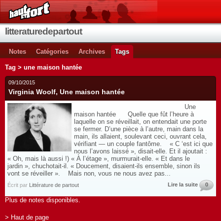
litteraturedepartout
Notes
Catégories
Archives
Tags
Tag > une maison hantée
09/10/2015
Virginia Woolf, Une maison hantée
Une
maison hantée Quelle que fût l’heure à
laquelle on se réveillait, on entendait une porte
se fermer. D’une pièce à l’autre, main dans la
main, ils allaient, soulevant ceci, ouvrant cela,
vérifiant — un couple fantôme. « C ‘est ici que
nous l’avons laissé », disait-elle. Et il ajoutait :
« Oh, mais là aussi !) « À l’étage », murmurait-elle. « Et dans le
jardin », chuchotait-il. « Doucement, disaient-ils ensemble, sinon ils
vont se réveiller ». Mais non, vous ne nous avez pas...
Lire la suite
0
Écrit par
Littérature de partout
Plus de notes disponibles.
> Haut de page