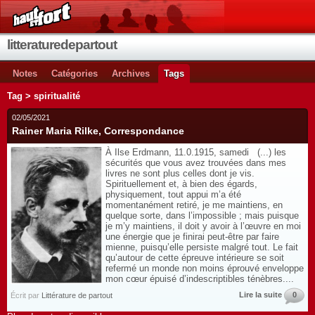
litteraturedepartout
Notes
Catégories
Archives
Tags
Tag > spiritualité
02/05/2021
Rainer Maria Rilke, Correspondance
À Ilse Erdmann, 11.0.1915, samedi (...) les
sécurités que vous avez trouvées dans mes
livres ne sont plus celles dont je vis.
Spirituellement et, à bien des égards,
physiquement, tout appui m’a été
momentanément retiré, je me maintiens, en
quelque sorte, dans l’impossible ; mais puisque
je m’y maintiens, il doit y avoir à l’œuvre en moi
une énergie que je finirai peut-être par faire
mienne, puisqu’elle persiste malgré tout. Le fait
qu’autour de cette épreuve intérieure se soit
refermé un monde non moins éprouvé enveloppe
mon cœur épuisé d’indescriptibles ténèbres....
Lire la suite
0
Écrit par
Littérature de partout