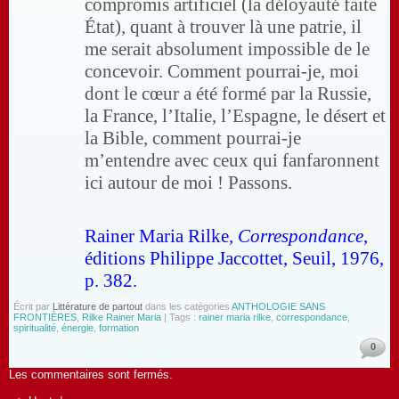
compromis artificiel (la déloyauté faite
État), quant à trouver là une patrie, il
me serait absolument impossible de le
concevoir. Comment pourrai-je, moi
dont le cœur a été formé par la Russie,
la France, l’Italie, l’Espagne, le désert et
la Bible, comment pourrai-je
m’entendre avec ceux qui fanfaronnent
ici autour de moi ! Passons.
Rainer Maria Rilke,
Correspondance
,
éditions Philippe Jaccottet, Seuil, 1976,
p. 382.
Écrit par
Littérature de partout
dans les catégories
ANTHOLOGIE SANS
FRONTIÈRES
,
Rilke Rainer Maria
| Tags :
rainer maria rilke
,
correspondance
,
spiritualité
,
énergie
,
formation
0
Les commentaires sont fermés.