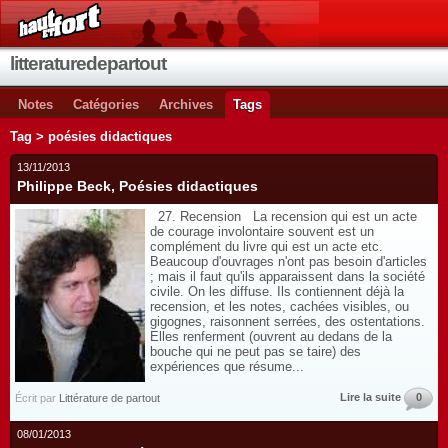
litteraturedepartout
Notes
Catégories
Archives
Tags
Tag > poésies didactiques
13/11/2013
Philippe Beck, Poésies didactiques
27. Recension La recension qui est un acte
de courage involontaire souvent est un
complément du livre qui est un acte etc.
Beaucoup d'ouvrages n'ont pas besoin d'articles
; mais il faut qu'ils apparaissent dans la société
civile. On les diffuse. Ils contiennent déjà la
recension, et les notes, cachées visibles, ou
gigognes, raisonnent serrées, des ostentations.
Elles renferment (ouvrent au dedans de la
bouche qui ne peut pas se taire) des
expériences que résume...
Lire la suite
0
Écrit par
Littérature de partout
08/01/2013