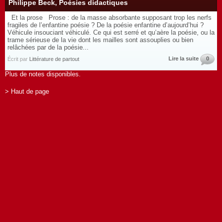
Philippe Beck, Poésies didactiques
Et la prose Prose : de la masse absorbante supposant trop les nerfs
fragiles de l’enfantine poésie ? De la poésie enfantine d’aujourd’hui ?
Véhicule insouciant véhiculé. Ce qui est serré et qu’aère la poésie, ou la
trame sérieuse de la vie dont les mailles sont assouplies ou bien
relâchées par de la poésie...
Lire la suite
0
Écrit par
Littérature de partout
Plus de notes disponibles.
> Haut de page